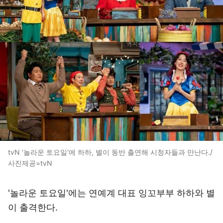
tvN '놀라운 토요일'에 하하, 별이 동반 출연해 시청자들과 만난다./
사진제공=tvN
'놀라운 토요일'에는 연예계 대표 잉꼬부부 하하와 별
이 출격한다.