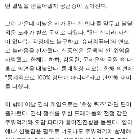
떤 결말을 만들어낼지 궁금증이 높아진다.
그런 가운데 이날은 키가 3년 전 입대를 앞두고 달달
외운 노래가 받쓰 문제로 나왔다. "3년 전이라 자신
이 없다"는 걱정에도 불구하고 '슈퍼컴퓨터'의 면모
로 놀라움을 선사했다. 신동엽은 '문맥의 신' 위엄을
자랑했고, 한해는 하하, 김동현, 문세윤의 응원 속 나
홀로 의견을 내놓았다. 통계청장 피오는 한해 의견에
"통계적으로 100% 정답이 아니다"라고 단언해 재미
를 더했다.
이 밖에 이날 간식 게임으로는 '초성 퀴즈' 라면 편이
출제됐다. 간식 쟁취를 위한 도레미들의 전쟁 같은
주워먹기와 오답 파티가 흥미진진함을 돋웠다. '엽이
에나' 신동엽을 필두로 너도나도 주워먹기에 합세해