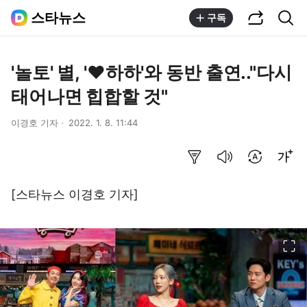
공유하기
통합검색
스타뉴스
구독
'놀토' 별, '♥하하'와 동반 출연.."다시
태어나면 힙합할 것"
이경호 기자
2022. 1. 8. 11:44
요약보기
음성으로 듣기
번역 설정
글씨크기 조절하기
[스타뉴스 이경호 기자]
이미지 크게 보기