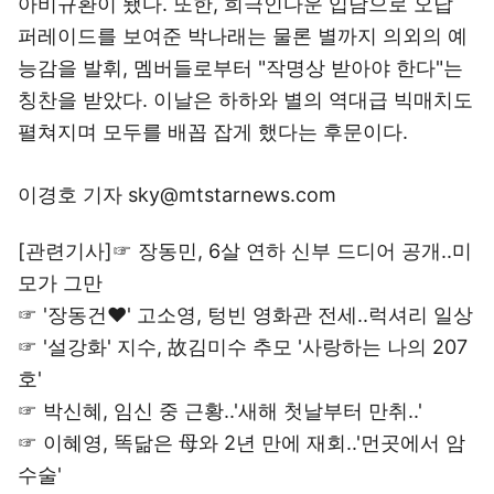
아비규환이 됐다. 또한, 희극인다운 입담으로 오답
퍼레이드를 보여준 박나래는 물론 별까지 의외의 예
능감을 발휘, 멤버들로부터 "작명상 받아야 한다"는
칭찬을 받았다. 이날은 하하와 별의 역대급 빅매치도
펼쳐지며 모두를 배꼽 잡게 했다는 후문이다.
이경호 기자 sky@mtstarnews.com
[관련기사]☞
장동민, 6살 연하 신부 드디어 공개..미
모가 그만
☞
'장동건♥' 고소영, 텅빈 영화관 전세..럭셔리 일상
☞
'설강화' 지수, 故김미수 추모 '사랑하는 나의 207
호'
☞
박신혜, 임신 중 근황..'새해 첫날부터 만취..'
☞
이혜영, 똑닮은 母와 2년 만에 재회..'먼곳에서 암
수술'