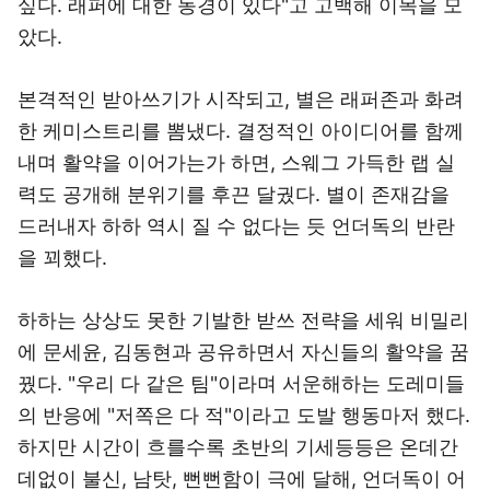
싶다. 래퍼에 대한 동경이 있다"고 고백해 이목을 모
았다.
본격적인 받아쓰기가 시작되고, 별은 래퍼존과 화려
한 케미스트리를 뽐냈다. 결정적인 아이디어를 함께
내며 활약을 이어가는가 하면, 스웨그 가득한 랩 실
력도 공개해 분위기를 후끈 달궜다. 별이 존재감을
드러내자 하하 역시 질 수 없다는 듯 언더독의 반란
을 꾀했다.
하하는 상상도 못한 기발한 받쓰 전략을 세워 비밀리
에 문세윤, 김동현과 공유하면서 자신들의 활약을 꿈
꿨다. "우리 다 같은 팀"이라며 서운해하는 도레미들
의 반응에 "저쪽은 다 적"이라고 도발 행동마저 했다.
하지만 시간이 흐를수록 초반의 기세등등은 온데간
데없이 불신, 남탓, 뻔뻔함이 극에 달해, 언더독이 어