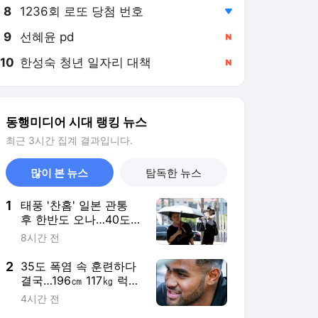
8
1236회 로또 당첨 번호
,하락
9
선혜윤 pd
,신규
10
한성숙 청년 일자리 대책
,신규
동행미디어 시대 랭킹 뉴스
최근 3시간 집계 결과입니다.
많이 본 뉴스
탐독한 뉴스
1
태풍 '찬홈' 일본 관통
후 한반도 오나…40도
육박 폭염 꺾여
8시간 전
2
35도 폭염 속 훈련하다
결국…196㎝ 117㎏ 럭비
선수, 열사병 사망
4시간 전