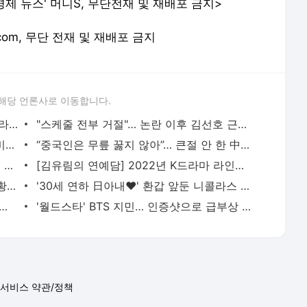
제 뉴스' 머니S, 무단전재 및 재배포 금지>
e.com, 무단 전재 및 재배포 금지
해당 언론사로 이동합니다.
'레드의 유혹'… 도발적인 가슴골·허벅지 라인 과시한 치어리더 - 머니S
"스케줄 전부 거절"… 논란 이후 김선호 근황보니? - 머니S
허리 드러내고 혀 낼름?… 장원영, 인형 비주얼 - 머니S
“중국인은 무릎 꿇지 않아”… 큰절 안 한 中아이돌 멤버 '극찬' - 머니S
개물림 사고, 강형욱 "피 분수처럼 튀어… 사극인 줄" - 머니S
[김유림의 연예담] 2022년 K드라마 라인업, 누가 웃을까? - 머니S
"코수술 예정"… '故최진실 딸' 최준희 근황, 44㎏ 감량? - 머니S
'30세 연하 日아내♥' 환갑 앞둔 니콜라스 케이지, 아빠된다 - 머니S
 월매출 9000만원"… 모니카, 재벌설 전말은? - 머니S
'월드스타' BTS 지민… 인증샷으로 급부상 '제주 누웨마루거리' 어디? - 머니S
서비스 약관/정책