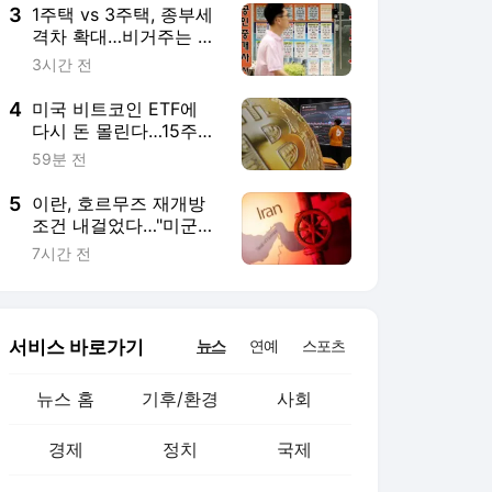
3
1주택 vs 3주택, 종부세
격차 확대…비거주는 시
가 134억원부터 줄어
3시간 전
4
미국 비트코인 ETF에
다시 돈 몰린다…15주
만에 '주 5일' 순유입
59분 전
5
이란, 호르무즈 재개방
조건 내걸었다…"미군
철수·공격 영구 중단"
7시간 전
서비스 바로가기
뉴스
연예
스포츠
뉴스 홈
기후/환경
사회
경제
정치
국제