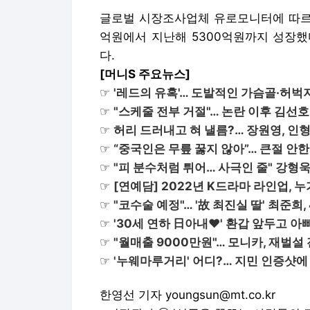
글로벌 시장조사업체 유로모니터에 따르면
억원에서 지난해 5300억원까지 성장했다
다.
[머니S 주요뉴스]
☞
'레드의 유혹'… 도발적인 가슴골·허벅
☞
"스케줄 전부 거절"… 논란 이후 김선호
☞
허리 드러내고 혀 낼름?… 장원영, 인
☞
“중국인은 무릎 꿇지 않아”… 큰절 안한
☞
"피 분수처럼 튀어… 사극인 줄" 강형욱
☞
[연예담] 2022년 K드라마 라인업, 
☞
"코수술 예정"… '故 최진실 딸' 최준희,
☞
'30세 연하 日아내♥' 환갑 앞두고 아
☞
"월매출 9000만원"… 모니카, 재벌설
☞
'누웨마루거리' 어디?… 지민 인증샷에
한영선 기자 youngsun@mt.co.kr