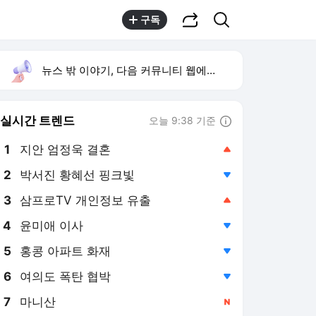
공유하기
검색
구독
뉴스 밖 이야기, 다음 커뮤니티 웹에서 보기
실시간 트렌드
오늘 9:38 기준
툴팁보기
1
지안 엄정욱 결혼
,상승
3
삼프로TV 개인정보 유출
,상승
4
윤미애 이사
,하락
5
홍콩 아파트 화재
,하락
6
여의도 폭탄 협박
,하락
7
마니산
,신규