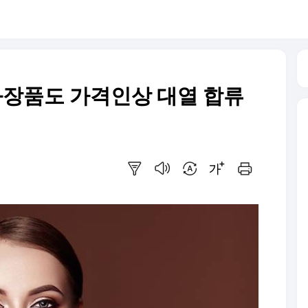
 화장품도 가격인상 대열 합류
요약보기
음성으로 듣기
번역 설정
글씨크기 조절하기
인쇄하기