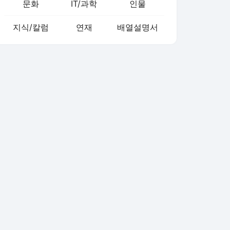
문화
IT/과학
인물
지식/칼럼
연재
배열설명서