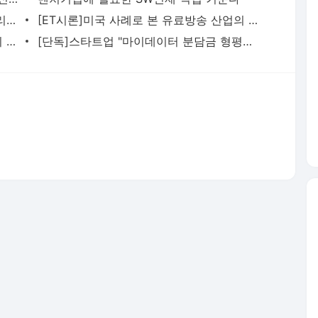
포티투닷, 내주 포항서 수요응답형 모빌리티 운행 시작
[ET시론]미국 사례로 본 유료방송 산업의 미래
센트리, 다중이용시설 공기오염물질 관리 혁신…“IoT AI로 10종 동시 측정”
[단독]스타트업 "마이데이터 분담금 형평성 문제 있다"