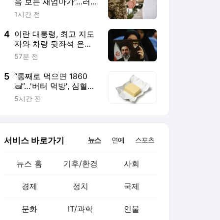
음 보는 새엄마가”…러
보상금 노린 '검은 과부'
1시간 전
사기 기승
4
이란 대통령, 최고 지도
자와 차량 뒷좌석 은밀
한 만남?…“얼굴도 못보
57분 전
고 악수도 못해”
5
“통째로 먹으면 1860
㎉”…'버터 먹방', 심혈관
건강에 최악
5시간 전
서비스 바로가기
뉴스
연예
스포츠
뉴스 홈
기후/환경
사회
경제
정치
국제
문화
IT/과학
인물