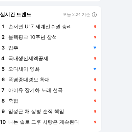
실시간 트렌드
오늘 2:24 기준
툴팁보기
1
손서연 U17 세계선수권 승리
,신규
2
블랙핑크 10주년 참석
,신규
3
입추
,하락
4
국내생산세액공제
,신규
5
오디세이 영화
,하락
6
폭염중대경보 확대
,신규
7
아이유 장기하 노래 선곡
,신규
8
축협
,신규
9
임성근 채 상병 순직 책임
,신규
10
나는 솔로 그후 사랑은 계속된다
,신규