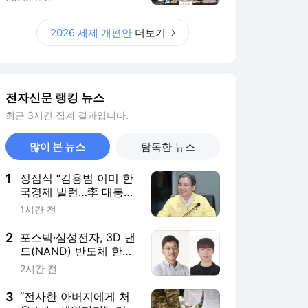
2026 세제 개편안
더보기
전자신문 랭킹 뉴스
최근 3시간 집계 결과입니다.
많이 본 뉴스
탐독한 뉴스
1
정점식 “김용범 이미 한
국경제 빌런…李 대통령,
경질 결단해야”
1시간 전
2
포스텍·삼성전자, 3D 낸
드(NAND) 반도체 한계
넘는 기술 개발
2시간 전
3
“전사한 아버지에게 처