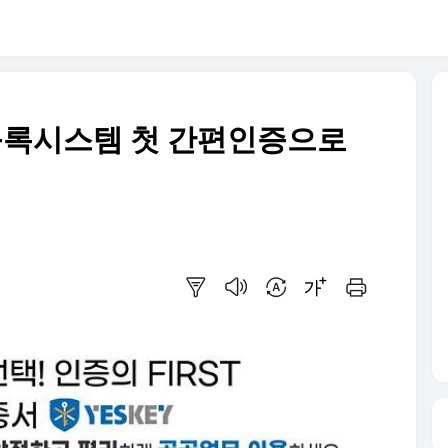
록시스템 첫 간편인증으로
요약보기
음성으로 듣기
번역 설정
글씨크기 조절하기
인쇄하기