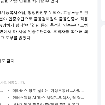
 관련 각종 민원을 처리할 수 있다.
계등록시스템, 행정안전부 위택스, 고용노동부 민
공분야 인증수단으로 금융결제원의 금융인증서 적용
명하게 됐다”며 “21년 동안 축적한 인증분야 노하
면에서 타 사설 인증수단과의 초격차를 확대해 최
고 포부를 밝혔다.
배포 금지.
론사로 이동합니다.
스 줌인]IPTV 3사, 오리지널·PP 등 콘텐츠 투자 확대
메타버스 영토 넓히는 '가상부동산'…사업성 검증 '숙제'
[CES 2022]삼성전자, OLED TV 시장 진출 공식 선언
인터스텔라 AI '타스'처럼?…알렉사, 달 탐사 '아르테미스' 탑승한다
올봄 '애플 이벤트'에서 기대되는 3가지 신제품
벤처기업에 필요한 SW인재 직접 키운다