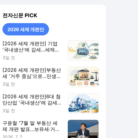
전자신문
PICK
2026 세제 개편안
[2026 세제 개편안] 기업
'국내생산'에 감세…세제로
산업·자금 지방행 유도
3일 전
[2026 세제 개편안]부동산
세 '거주 중심'으로…민생
지원 확대·세제 혜택 115개
3일 전
정비
[2026 세제 개편안]6대 첨
단산업 '국내생산'에 감세…
핵심부품 생산량에 따라 지
3일 전
원 더 키워
구윤철 “7월 말 부동산 세
제 개편 발표…보유세·거래
세 균형 검토”
2026. 7. 7.