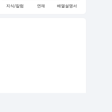
지식/칼럼
연재
배열설명서