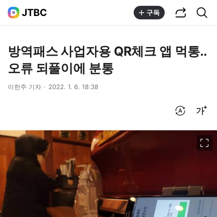
공유하기
통합검색
JTBC
구독
방역패스 사업자용 QR체크 앱 먹통..
오류 되풀이에 분통
이한주 기자
2022. 1. 6. 18:38
번역 설정
글씨크기 조절하기
이미지 크게 보기