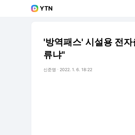
YTN
'방역패스' 시설용 전자
류냐"
신준명
2022. 1. 6. 18:22