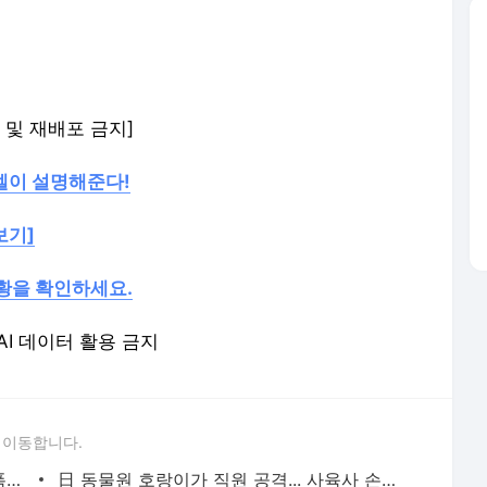
재 및 재배포 금지]
엘이 설명해준다!
보기]
현황을 확인하세요.
 AI 데이터 활용 금지
 이동합니다.
정용진, '멸공' SNS 글 삭제에 "이게 왜 폭력 선동이냐"
日 동물원 호랑이가 직원 공격... 사육사 손목 잘려