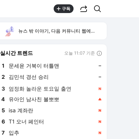
공유하기
검색
구독
뉴스 밖 이야기, 다음 커뮤니티 웹에서 보기
실시간 트렌드
오늘 11:07 기준
툴팁보기
1
문세윤 거북이 터틀맨
,유지
2
김민석 경선 승리
,유지
3
엄정화 놀라운 토요일 출연
,신규
4
유아인 남사친 볼뽀뽀
,상승
5
isa 계좌란
,신규
6
T1 오너 페인터
,신규
7
입추
,신규