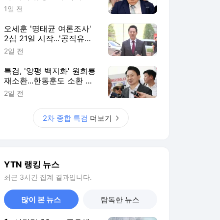
1일 전
오세훈 '명태균 여론조사'
2심 21일 시작...'공직유지'
관건
2일 전
특검, '양평 백지화' 원희룡
재소환...한동훈도 소환 통
보
2일 전
2차 종합 특검
더보기
YTN 랭킹 뉴스
최근 3시간 집계 결과입니다.
많이 본 뉴스
탐독한 뉴스