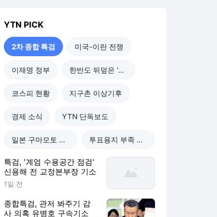
YTN
PICK
2차 종합 특검
미국-이란 전쟁
이재명 정부
한반도 뒤덮은 '폭염'
코스피 현황
지구촌 이상기후
경제 소식
YTN 단독보도
일본 구마모토 강진
투표용지 부족 사태
특검, '계엄 수용공간 점검'
신용해 전 교정본부장 기소
1일 전
종합특검, 관저 봐주기 감
사 의혹 유병호 구속기소