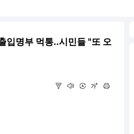
출입명부 먹통..시민들 "또 오
요약보기
음성으로 듣기
번역 설정
글씨크기 조절하기
인쇄하기