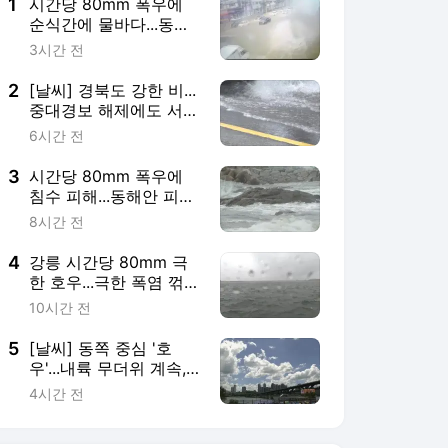
1
시간당 80mm 폭우에
순식간에 물바다...동해
안 피해 속출
3시간 전
2
[날씨] 경북도 강한 비...
중대경보 해제에도 서쪽
폭염 계속
6시간 전
3
시간당 80mm 폭우에
침수 피해...동해안 피서
객 '주의'
8시간 전
4
강릉 시간당 80mm 극
한 호우...극한 폭염 꺾였
지만 더위 계속
10시간 전
5
[날씨] 동쪽 중심 '호
우'...내륙 무더위 계속,
내일 서울 33℃
4시간 전