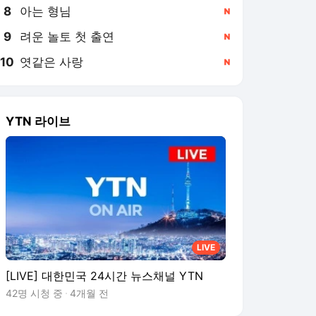
8
아는 형님
,신규
9
려운 놀토 첫 출연
,신규
10
엿같은 사랑
,신규
YTN 라이브
LIVE
[LIVE] 대한민국 24시간 뉴스채널 YTN
42명 시청 중
4개월 전