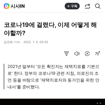
공유하기
통합검색
시사IN
구독
코로나19에 걸렸다, 이제 어떻게 해
야할까?
김연희 기자
2022. 1. 5. 05:55
요약보기
음성으로 듣기
번역 설정
글씨크기 조절하기
2021년 말부터 '모든 확진자는 재택치료를 기본으
로' 한다. 정부의 코로나19 관련 지침, 의료진의 조
언 등을 바탕으로 '재택치료자와 동거인을 위한 안
내서'를 준비했다.
이미지 크게 보기