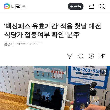
공유하기
통합검색
더팩트
구독
'백신패스 유효기간' 적용 첫날 대전
식당가 접종여부 확인 '분주'
김성서
2022. 1. 3. 16:00
요약보기
음성으로 듣기
번역 설정
글씨크기 조절하기
이미지 크게 보기