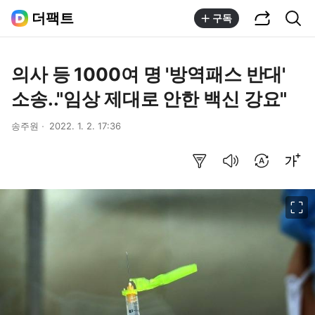
공유하기
통합검색
더팩트
구독
의사 등 1000여 명 '방역패스 반대'
소송.."임상 제대로 안한 백신 강요"
송주원
2022. 1. 2. 17:36
요약보기
음성으로 듣기
번역 설정
글씨크기 조절하기
이미지 크게 보기