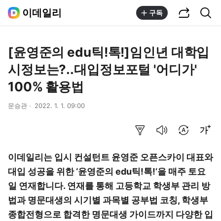
공유하기
통합검색
이데일리
구독
[윤영준의 edu틱!톡!]임인년 대학입
시정보는?..대입정보포털 '어디가'
100% 활용법
문승관
2022. 1. 1. 09:00
요약보기
음성으로 듣기
번역 설정
글씨크기 조절하기
이데일리는 입시 컨설턴트 윤영준 오픈스카이 대표와
대입 성공을 위한 ‘윤영준의 edu틱!톡!’을 매주 토요
일 연재합니다. 연재를 통해 고등학교 학생부 관리 방
법과 명문대생의 시기별 과목별 공부법 코칭, 학생부
종합전형으로 합격한 명문대생 가이드까지 다양한 입