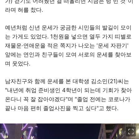
가) 걷기도 어려웠던 걸 떠올리면 지금은 텅 빈 것"이
라며 혀를 찼다.
예년처럼 신년 운세가 궁금한 시민들의 발길이 모이
는 가게도 있었다. 1천원을 넣으면 열두 가지 띠별로
재물운·연애운을 적은 쪽지가 나오는 '운세 자판기'
앞에는 연인과 친구들이 모여 서로의 운세를 찾아보
며 웃었다.
남자친구와 함께 운세를 본 대학생 김소민(21)씨는
"내년에 취업 준비생인 4학년이 되는데 기회가 찾아
온다니 꼭 잘 잡아야겠다"며 "졸업 전에는 코로나가
끝나 마음 편히 졸업사진을 찍고 싶다"고 했다.
이미지 크게 보기