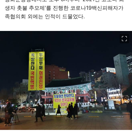
생자 촛불 추모제'를 진행한 코로나19백신피해자가
족협의회 외에는 인적이 드물었다.
이미지 크게 보기