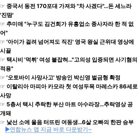
☞
중국서 동전 170포대 가져와 "차 사겠다"…돈 세느라
'진땀'
☞
추미애 "누구도 김건희가 유흥업소 종사자라 한 적 없
어"
☞
'아이가 걸려 넘어져도 직진' 영국 왕실 근위대 영상에
시끌
☞
택시비 '먹튀' 여성 붙잡혀…"고의성 입증되면 사기혐의
적용"
☞
'오토바이 사망사고' 방송인 박신영 벌금형 확정
☞
이탈리아 마피아 카모라 첫 여성두목 마레스카 86세로
사망
☞
5층서 택시 추락한 부산 마트 아수라장…추락영상 공
개돼
☞
낯선 소에 울음 터뜨린 여동생…6살 오빠의 한판 승부
▶연합뉴스 앱 지금 바로 다운받기~