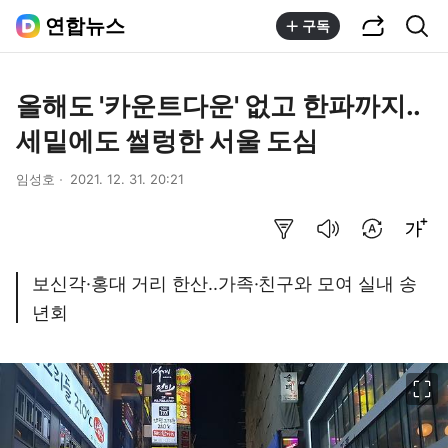
공유하기
통합검색
연합뉴스
구독
올해도 '카운트다운' 없고 한파까지..
세밑에도 썰렁한 서울 도심
임성호
2021. 12. 31. 20:21
요약보기
음성으로 듣기
번역 설정
글씨크기 조절하기
보신각·홍대 거리 한산..가족·친구와 모여 실내 송
년회
이미지 크게 보기