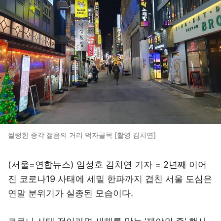
썰렁한 종각 젊음의 거리 먹자골목 [촬영 김치연]
(서울=연합뉴스) 임성호 김치연 기자 = 2년째 이어
진 코로나19 사태에 세밑 한파까지 겹친 서울 도심은
연말 분위기가 실종된 모습이다.