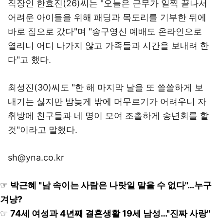
직장인 한효진(26)씨는 "오늘은 근무가 일찍 끝나서
어려운 아이들을 위해 패딩과 목도리를 기부한 뒤에
바로 집으로 갔다"며 "송구영신 예배도 온라인으로
열리니 어디 나가지 않고 가족들과 시간을 보내려 한
다"고 했다.
최성진(30)씨도 "한 해 마지막 날을 또 쓸쓸하게 보
내기는 싫지만 밤늦게 밖에 머무르기가 어려우니 자
취방에 친구들과 네 명이 모여 조촐하게 송년회를 할
것"이라고 말했다.
sh@yna.co.kr
☞
박근혜 "남 속이는 사람은 나랏일 맡을 수 없다"…누구
겨냥?
☞
74세 여성과 4년째 결혼생활 19세 남성…"진짜 사랑"