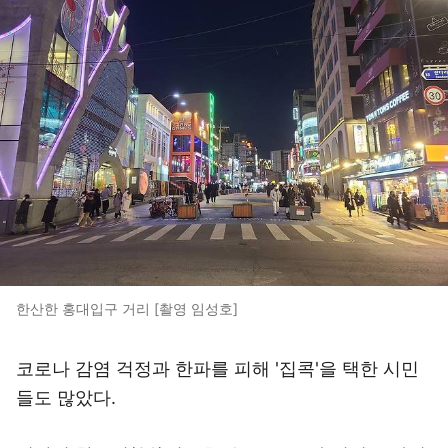
한산한 홍대입구 거리 [촬영 임성호]
코로나 감염 걱정과 한파를 피해 '집콕'을 택한 시민
들도 많았다.