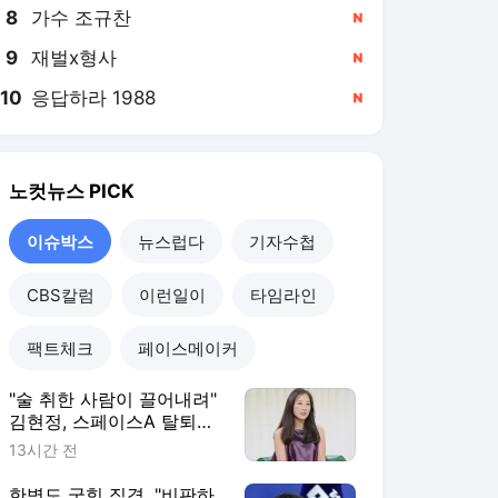
8
가수 조규찬
,신규
9
재벌x형사
,신규
10
응답하라 1988
,신규
노컷뉴스
PICK
이슈박스
뉴스럽다
기자수첩
CBS칼럼
이런일이
타임라인
팩트체크
페이스메이커
"술 취한 사람이 끌어내려"
김현정, 스페이스A 탈퇴한
까닭
13시간 전
한병도 국힘 직격, "비판하