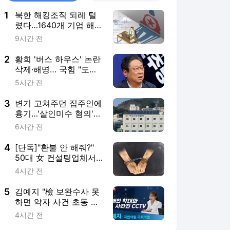
1
북한 해킹조직 되레 털
렸다…1640개 기업 해
킹 내역 노출
9시간 전
2
황희 '버스 하우스' 논란
삭제·해명… 국힘 "도로
위 난민 만드나"
5시간 전
3
변기 고쳐주던 집주인에
흉기…'살인미수 혐의'
30대女 붙잡혔다
6시간 전
4
[단독]"환불 안 해줘?"
50대 女 컨설팅업체서
'칼부림' 추격전
4시간 전
5
김예지 "檢 보완수사 못
하면 약자 사건 초동 수
사 바로잡을 수 없어"
4시간 전