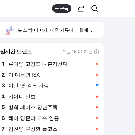
공유하기
검색
구독
뉴스 밖 이야기, 다음 커뮤니티 웹에서 보기
실시간 트렌드
오늘 15:01 기준
툴팁보기
1
류혜영 고경표 나혼자산다
,신규
2
이 대통령 ISA
,신규
3
이런 엿 같은 사랑
,하락
4
샤이니 민호
,상승
5
황희 폐버스 청년주택
,상승
6
해이 영문과 교수 임용
,신규
7
김신영 구성환 풀코스
,신규