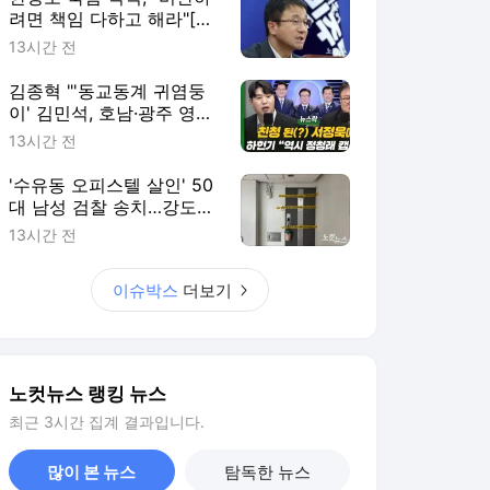
려면 책임 다하고 해라"[노
컷네컷]
13시간 전
김종혁 "'동교동계 귀염둥
이' 김민석, 호남·광주 영향
력 남아있어[뉴스락]
13시간 전
'수유동 오피스텔 살인' 50
대 남성 검찰 송치…강도
살인 혐의[영상]
13시간 전
이슈박스
더보기
노컷뉴스 랭킹 뉴스
최근 3시간 집계 결과입니다.
많이 본 뉴스
탐독한 뉴스