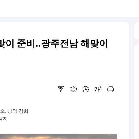
맞이 준비..광주전남 해맞이
요약보기
음성으로 듣기
번역 설정
글씨크기 조절하기
인쇄하기
소..방역 강화
 금지