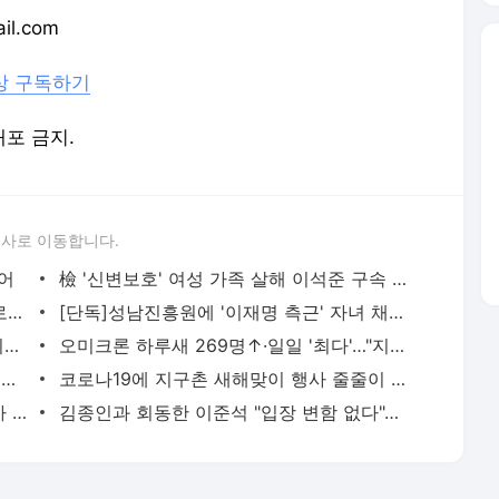
l.com
상 구독하기
배포 금지.
론사로 이동합니다.
어
檢 '신변보호' 여성 가족 살해 이석준 구속 기소…보복살인 적용
복지장관 "백신·치료제 선제적 확보…코로나19 위기 대응 최선"
[단독]성남진흥원에 '이재명 측근' 자녀 채용 더 있다
'청소년 방역패스' 내년 3월부터 적용…시행 한달 연기(종합)
오미크론 하루새 269명↑·일일 '최다'…"지역사회 전파가능성"
[단독]'특수전 기관단총' 개발 원점으로…기밀유출 업체 계약해제
코로나19에 지구촌 새해맞이 행사 줄줄이 취소
김진욱 공수처장 "일거수일투족 주목받아 '호시우행' 할 것"
김종인과 회동한 이준석 "입장 변함 없다"…악재 안고 새해 맞는 국민의힘