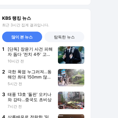
비
5시간 전
3
태풍 13호 ‘돌핀’ 오키나
와 강타…중국도 초비상
7시간 전
4
삼류배우로 전락한 ‘믿
보배’?…‘갈매기’로 돌아
온 전미도
3시간 전
5
[단독] 장윤기 사건 피해
자 돕다 ‘전치 4주’ 고교
생…80일 만에 의상자
5시간 전
인정
서비스 바로가기
뉴스
연예
스포츠
뉴스 홈
기후/환경
사회
경제
정치
국제