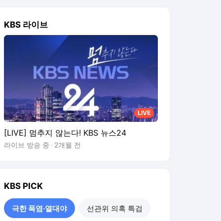
KBS
PICK
극한 폭염·열대야
선관위 의혹 특검
출렁이는 코스피
보완수사권 폐지 진통
폭염과 사투…시민도 기업
도 동참
5시간 전
행정 기준에 막힌 폭염 생
존권…방치된 ‘유령 쪽방’
5시간 전
극한 폭염 누그러져…동해
안 최대 150mm 많은 비
5시간 전