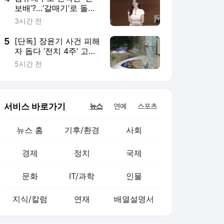
문화
IT/과학
인물
지식/칼럼
연재
배열설명서