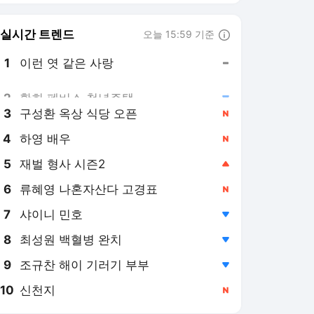
8
최성원 백혈병 완치
,하락
9
조규찬 해이 기러기 부부
,하락
10
신천지
,신규
KBS 라이브
LIVE
[LIVE] 멈추지 않는다! KBS 뉴스24
라이브 방송 중
2개월 전