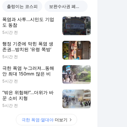
“밖은 위험해!”…더위가 바
꾼 소비 지형
5시간 전
극한 폭염·열대야
더보기
KBS 랭킹 뉴스
최근 3시간 집계 결과입니다.
많이 본 뉴스
탐독한 뉴스
1
[단독] 장윤기 사건 피해
자 돕다 ‘전치 4주’ 고교
생…80일 만에 의상자
10시간 전
인정
2
극한 폭염 누그러져…동
해안 최대 150mm 많은