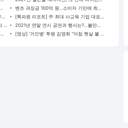
美외교관 “협조하겠다”더니…3주째 서면조사 묵묵부답
벤츠 과징금 100억 원…소비자 기만에 최대액수 철퇴
땅값 올리려고 ‘제주 곶자왈’ 자생 나무 무단 벌채
[특파원 리포트] 中 최대 사교육 기업 대표의 ‘깜짝 변신’…그는 왜 옥수수를 팔게됐나?
[제보] 아파트 욕실 마감재 ‘와르르’…“하자 보증 기간 끝났다”
2021년 연말 연시 공연과 행사는?…볼만한 ‘공짜·집콕’ 공연 뭐 있을까?
의사가 80대 환자 성추행…“나이 많아 기분 안 나쁠 줄 알았다”
[영상] ‘거인병’ 투병 김영희 “아침 햇살 볼 수 있는 것에 감사”
서비스 약관/정책
 글쓴이에 있으며, Daum의 입장과 다를 수 있습니다.