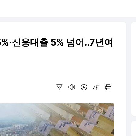
5%·신용대출 5% 넘어..7년여
요약보기
음성으로 듣기
번역 설정
글씨크기 조절하기
인쇄하기