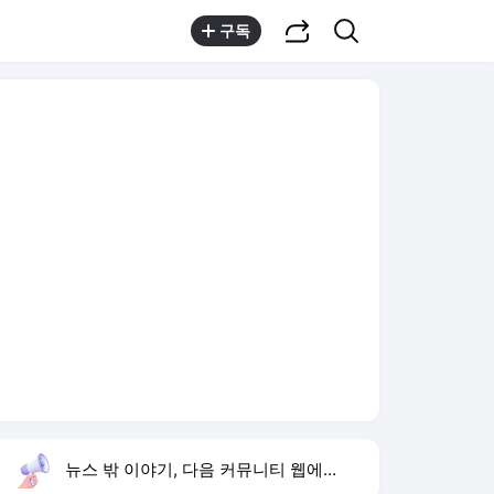
공유하기
검색
구독
뉴스 밖 이야기, 다음 커뮤니티 웹에서 보기
실시간 트렌드
오늘 15:59 기준
툴팁보기
1
이런 엿 같은 사랑
,유지
2
황희 폐버스 청년주택
,하락
3
구성환 옥상 식당 오픈
,신규
4
하영 배우
,신규
5
재벌 형사 시즌2
,상승
6
류혜영 나혼자산다 고경표
,신규
7
샤이니 민호
,하락