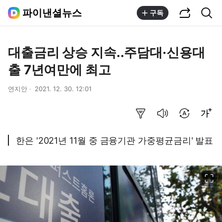
공유하기
통합검색
파이낸셜뉴스
구독
대출금리 상승 지속..주담대·신용대
출 7년여만에 최고
연지안
2021. 12. 30. 12:01
요약보기
음성으로 듣기
번역 설정
글씨크기 조절하기
한은 '2021년 11월 중 금융기관 가중평균금리' 발표
이미지 크게 보기