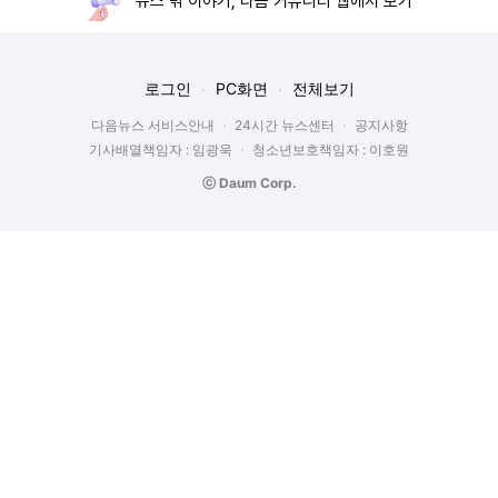
뉴스 밖 이야기, 다음 커뮤니티 웹에서 보기
로그인
PC화면
전체보기
다음뉴스 서비스안내
24시간 뉴스센터
공지사항
기사배열책임자 : 임광욱
청소년보호책임자 : 이호원
ⓒ Daum Corp.