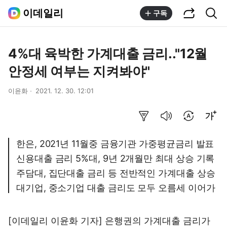
공유하기
통합검색
이데일리
구독
4%대 육박한 가계대출 금리.."12월
안정세 여부는 지켜봐야"
이윤화
2021. 12. 30. 12:01
요약보기
음성으로 듣기
번역 설정
글씨크기 조절하기
한은, 2021년 11월중 금융기관 가중평균금리 발표
신용대출 금리 5%대, 9년 2개월만 최대 상승 기록
주담대, 집단대출 금리 등 전반적인 가계대출 상승
대기업, 중소기업 대출 금리도 모두 오름세 이어가
[이데일리 이윤화 기자] 은행권의 가계대출 금리가