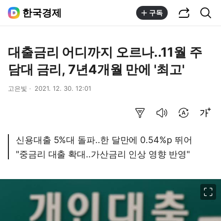
공유하기
통합검색
한국경제
구독
대출금리 어디까지 오르나..11월 주
담대 금리, 7년4개월 만에 '최고'
고은빛
2021. 12. 30. 12:01
요약보기
음성으로 듣기
번역 설정
글씨크기 조절하기
신용대출 5%대 돌파..한 달만에 0.54%p 뛰어
"중금리 대출 확대..가산금리 인상 영향 반영"
이미지 크게 보기