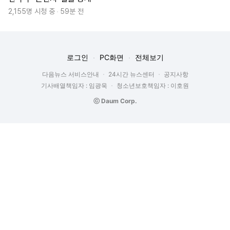
2,155명 시청 중
59분 전
로그인
PC화면
전체보기
다음뉴스 서비스안내
24시간 뉴스센터
공지사항
기사배열책임자 : 임광욱
청소년보호책임자 : 이호원
ⓒ Daum Corp.