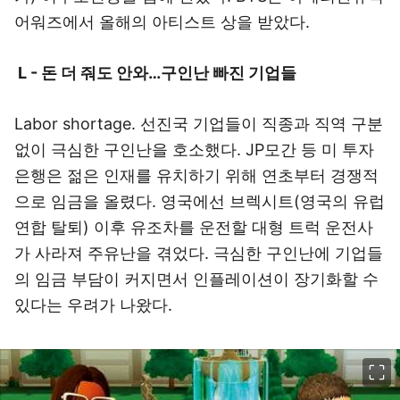
어워즈에서 올해의 아티스트 상을 받았다.
L - 돈 더 줘도 안와…구인난 빠진 기업들
Labor shortage. 선진국 기업들이 직종과 직역 구분
없이 극심한 구인난을 호소했다. JP모간 등 미 투자
은행은 젊은 인재를 유치하기 위해 연초부터 경쟁적
으로 임금을 올렸다. 영국에선 브렉시트(영국의 유럽
연합 탈퇴) 이후 유조차를 운전할 대형 트럭 운전사
가 사라져 주유난을 겪었다. 극심한 구인난에 기업들
의 임금 부담이 커지면서 인플레이션이 장기화할 수
있다는 우려가 나왔다.
이미지 크게 보기