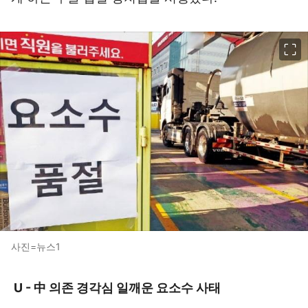
이미지 크게 보기
사진=뉴스1
U - 中 의존 경각심 일깨운 요소수 사태