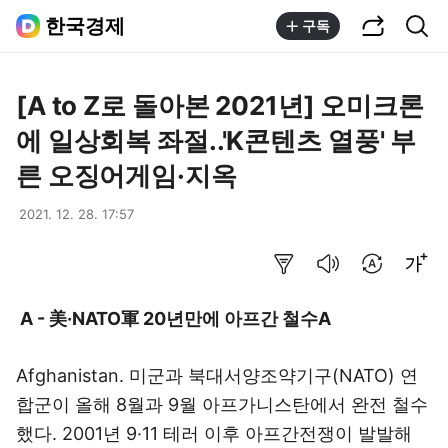
공유하기
통합검색
한국경제
구독
[A to Z로 돌아본 2021년] 오미크론
에 일상회복 좌절..'K콘텐츠 열풍' 부
른 오징어게임·지옥
2021. 12. 28. 17:57
요약보기
음성으로 듣기
번역 설정
글씨크기 조절하기
A - 美·NATO軍 20년만에 아프간 철수A
Afghanistan. 미군과 북대서양조약기구(NATO) 연
합군이 올해 8월과 9월 아프가니스탄에서 완전 철수
했다. 2001년 9·11 테러 이후 아프간전쟁이 발발해