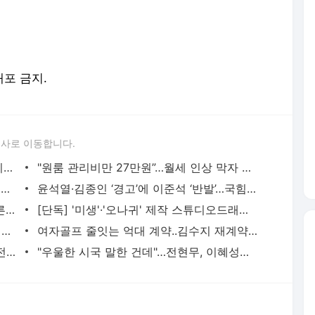
론사로 이동합니다.
내년 1월부터 30인 미만 사업장에 근로시간 단축제 적용
"원룸 관리비만 27만원”…월세 인상 막자 판치는 꼼수
조은산 "김건희, 악의적 범죄 '조국의 강' 못 건너"
윤석열·김종인 ‘경고’에 이준석 ‘반발’…국힘 내홍 '설상가상'(종합)
윤희숙 “이재명, 30끼 같이한 김문기 모른다? 전문가 소견 받길”
[단독] '미생'·'오나귀' 제작 스튜디오드래곤 주역 최진희, CJ 떠나 독립
"반대 의견은 경고"…동시에 이준석 때린 윤석열·김종인
여자골프 줄잇는 억대 계약..김수지 재계약, 안나린·김지현 새 둥지로
손흥민, 모우라 제치고 크리스탈 팰리스전 KOTM 선정
"우울한 시국 말한 건데"…전현무, 이혜성과 애정전선 이상무