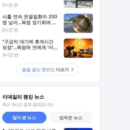
이데일리 랭킹 뉴스
최근 3시간 집계 결과입니다.
많이 본 뉴스
탐독한 뉴스
1
“뒷돈은 받고 팔은 비틀
고”…한동훈, 김민석 직
격
3시간 전
2
"폭발적 상승 남았다"
12000피 낙관한 골드
만, 왜?
4시간 전
3
"수십년 만능통장 ISA
믿었는데"…가입자 40%
2030 '부의 사다리' 끊
3시간 전
기나
4
머스크 “엔비디아만 쓰
겠다”…주가 급락, AMD
CEO 반응은
1시간 전