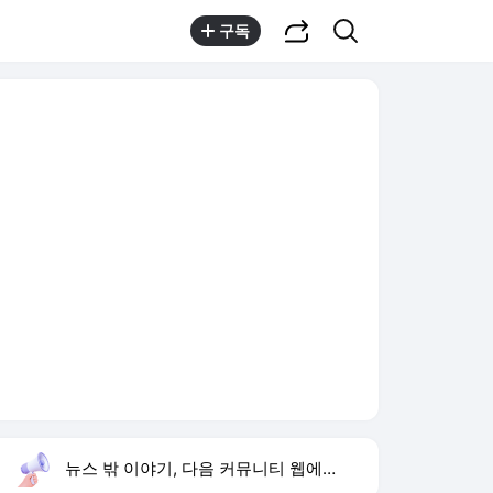
공유하기
검색
구독
뉴스 밖 이야기, 다음 커뮤니티 웹에서 보기
실시간 트렌드
오늘 10:37 기준
툴팁보기
1
반민정 9월 결혼
,유지
2
북한 탄도미사일 발사
,상승
3
음문석 무명 시절
,하락
4
청와대 점검회의
,신규
5
아이유 장기하 노래 선곡
,신규
6
휴젤 상반기 역대 최대 실적
,신규
7
축구협회
,신규