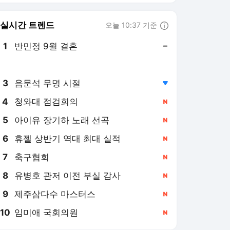
8
유병호 관저 이전 부실 감사
,신규
9
제주삼다수 마스터스
,신규
10
임미애 국회의원
,신규
이데일리
PICK
펄펄 끓는 한반도
미국·이란 전쟁
부동산 세제개편 후폭풍
이공계가 미래다
쓰러지는 지방 부동산
檢 수사권 폐지 후폭풍
2026 세제개편안
'카지노 증시'
날씨 왜 이래?
골칫거리 된 레버리지