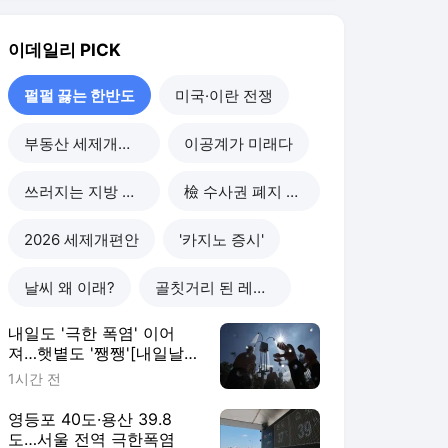
내일도 '극한 폭염' 이어
져…햇볕도 '쨍쨍'[내일날
씨]
1시간 전
영등포 40도·용산 39.8
도…서울 전역 극한폭염
2시간 전
사흘 연속 온열질환자 200
명 넘어…폭염 장기화에 누
적 2665명
2시간 전
"구급차 대기에 휴게시간
보장"…폭염에 연예계 '비상
태세'(종합)
3시간 전
펄펄 끓는 한반도
더보기