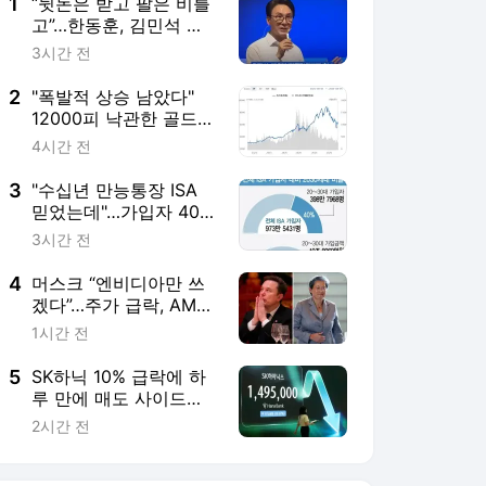
5
SK하닉 10% 급락에 하
루 만에 매도 사이드
카…코스피 4.58%↓(종
2시간 전
합)
서비스 바로가기
뉴스
연예
스포츠
뉴스 홈
기후/환경
사회
경제
정치
국제
문화
IT/과학
인물
지식/칼럼
연재
배열설명서