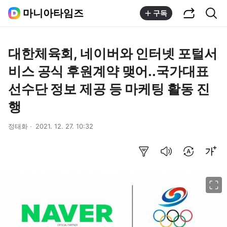
공유하기
통합검색
마니아타임즈
구독
대한체육회, 네이버와 인터넷 포털서
비스 공식 후원계약 맺어..국가대표
선수단 정보 제공 등 마케팅 활동 진
행
정태화
2021. 12. 27. 10:32
요약보기
음성으로 듣기
번역 설정
글씨크기 조절하기
이미지 크게 보기