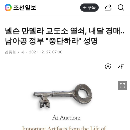
공유하기
통합검색
조선일보
구독
넬슨 만델라 교도소 열쇠, 내달 경매..
남아공 정부 "중단하라" 성명
김동현 기자
2021. 12. 27. 07:00
번역 설정
글씨크기 조절하기
이미지 크게 보기