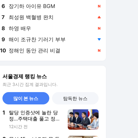
8
하영 배우
,신규
9
해이 조규찬 기러기 부부
,하락
10
정해인 동안 관리 비결
,신규
서울경제 랭킹 뉴스
최근 3시간 집계 결과입니다.
많이 본 뉴스
탐독한 뉴스
1
탈당 인증샷에 놀란 당
정…주택대출 풀고 정비
사업 활성화도 만지작
12시간 전
2
문신 15㎝ 넘으면 못 들
어가…이런 곳 늘더니
한강 수영장서도 논란
11시간 전
터졌다