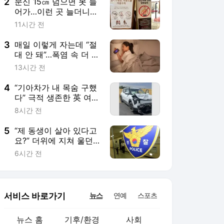
3
매일 이렇게 자는데 “절
대 안 돼”…폭염 속 더 위
험해진 스마트폰 충전
13시간 전
습관
4
“기아차가 내 목숨 구했
다” 극적 생존한 英 여배
우…“정말 대단한 자동
8시간 전
차” 그 주인공은
5
“제 동생이 살아 있다고
요?” 더위에 지쳐 울던
50대, 알고 보니 실종자
6시간 전
였다
서비스 바로가기
뉴스
연예
스포츠
뉴스 홈
기후/환경
사회
경제
정치
국제