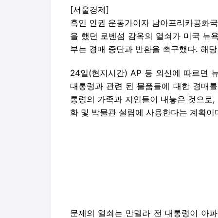
[서울경제]
흑인 인권 운동가이자 남아프리카공화국의
을 했던 로벤섬 감옥의 열쇠가 미국 뉴욕
부는 경매 중단과 반환을 촉구했다. 해당
24일(현지시간) AP 등 외신에 따르면 
대통령과 관련 된 물품들에 대한 경매를
통령의 가족과 지인들이 내놓은 것으로,
화 및 박물관 설립에 사용한다는 계획이
문제의 열쇠는 만델라 전 대통령이 아파
됐을 때 그를 지키던 간수이자 친구인 
라 전 대통령 복역 당시 그의 조력자였
하는 역할 등을 했다.
경매가 예고 되자 남아공 정부는 곧바로
술부 장관 명의 성명에서 “건지스는 남