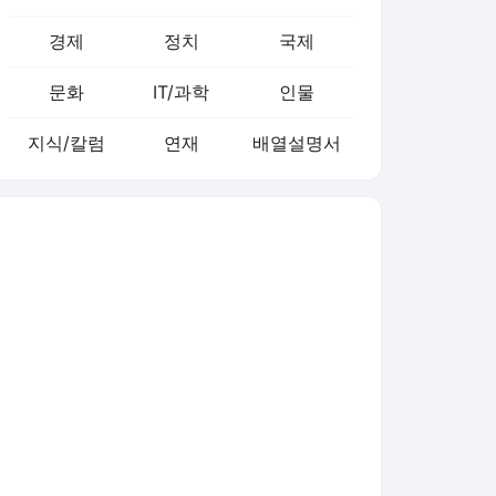
문화
IT/과학
인물
지식/칼럼
연재
배열설명서