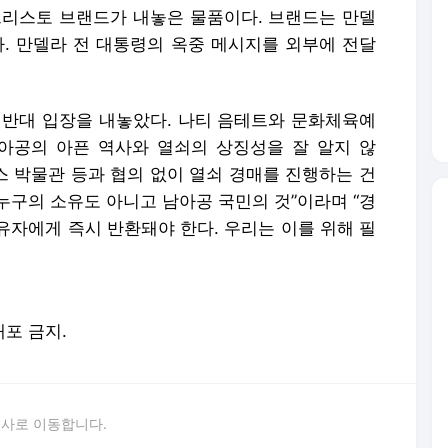
스 박물관 등과 협의 없이 열쇠 경매를 진행하는 건
 누구의 소유도 아니고 남아공 국민의 것”이라며 “경
유자에게 즉시 반환돼야 한다. 우리는 이를 위해 필
배포 금지.
론사로 이동합니다.
새가슴 투자자…수익률 90% 이렇게 달성했다 [코주부]
'스우파’ 부러워 댄스학원 등록…'살 빼려면 30분 이상 춤 추세요'
160만원 '접는 폰'이 벌써 '공짜폰'…재고떨이 나섰다
남편 준 생활비 아껴 저축, 증여세 날벼락[도와줘요, 상속증여]
루 종일 기괴한 영상만'…'틱톡 PTSD' 뭐길래
경쟁률 1대1…조국 딸 조민, 명지병원 레지던트 불합격
인증' 중고차 나온다…완성차, 내달 시장 전격 진출
'골프 마니아' 용진이형…이번엔 실내 골프아카데미 연다
모르는 스팅어가 7분간 고의로 '쾅쾅'…불륜남 오명까지 [영상]
경쟁률 1대1…조국 딸 조민, 명지병원 레지던트 불합격