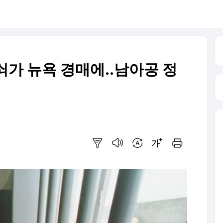
쇠가 뉴욕 경매에..남아공 정
요약보기
음성으로 듣기
번역 설정
글씨크기 조절하기
인쇄하기