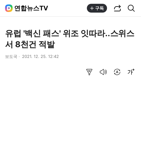
공유하기
통합검색
연합뉴스TV
구독
유럽 '백신 패스' 위조 잇따라..스위스
서 8천건 적발
보도국
2021. 12. 25. 12:42
요약보기
음성으로 듣기
번역 설정
글씨크기 조절하기