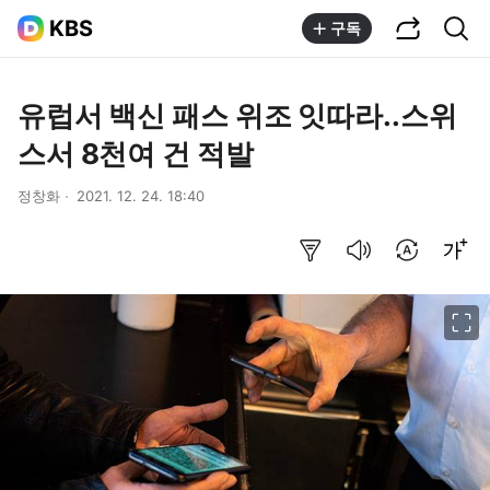
공유하기
통합검색
KBS
구독
유럽서 백신 패스 위조 잇따라..스위
스서 8천여 건 적발
정창화
2021. 12. 24. 18:40
요약보기
음성으로 듣기
번역 설정
글씨크기 조절하기
이미지 크게 보기