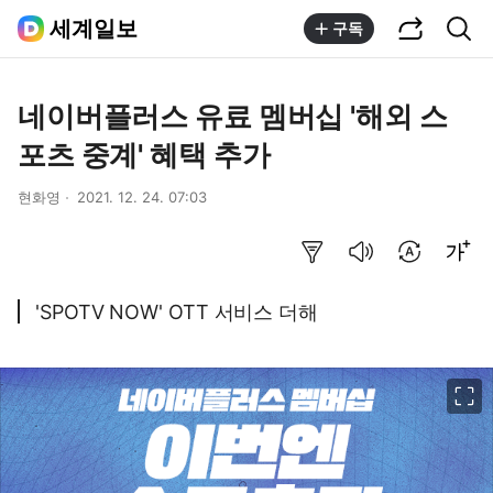
공유하기
통합검색
세계일보
구독
네이버플러스 유료 멤버십 '해외 스
포츠 중계' 혜택 추가
현화영
2021. 12. 24. 07:03
요약보기
음성으로 듣기
번역 설정
글씨크기 조절하기
'SPOTV NOW' OTT 서비스 더해
이미지 크게 보기