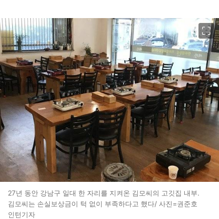
이미지 크게 보기
27년 동안 강남구 일대 한 자리를 지켜온 김모씨의 고깃집 내부.
김모씨는 손실보상금이 턱 없이 부족하다고 했다/ 사진=권준호
인턴기자