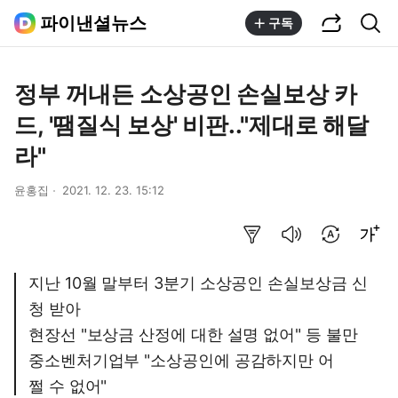
공유하기
통합검색
파이낸셜뉴스
구독
정부 꺼내든 소상공인 손실보상 카
드, '땜질식 보상' 비판.."제대로 해달
라"
윤홍집
2021. 12. 23. 15:12
요약보기
음성으로 듣기
번역 설정
글씨크기 조절하기
지난 10월 말부터 3분기 소상공인 손실보상금 신
청 받아
현장선 "보상금 산정에 대한 설명 없어" 등 불만
중소벤처기업부 "소상공인에 공감하지만 어
쩔 수 없어"