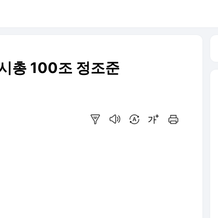
시총 100조 정조준
요약보기
음성으로 듣기
번역 설정
글씨크기 조절하기
인쇄하기