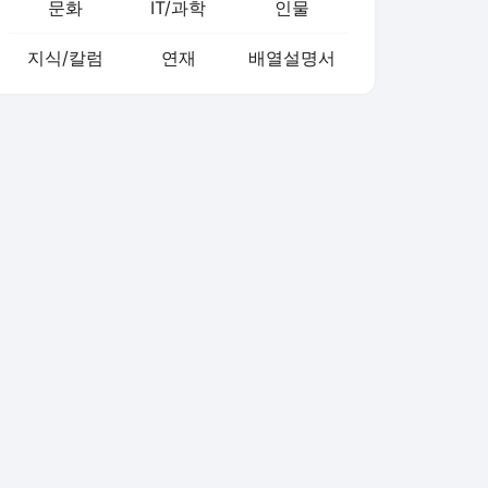
문화
IT/과학
인물
지식/칼럼
연재
배열설명서