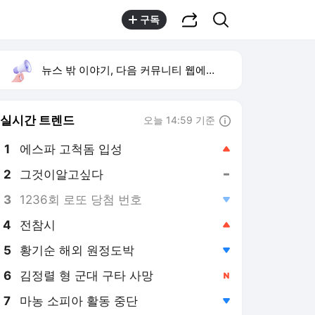
공유하기
검색
구독
뉴스 밖 이야기, 다음 커뮤니티 웹에서 보기
실시간 트렌드
오늘 14:59 기준
툴팁보기
1
에스파 고척돔 입성
,상승
2
그것이알고싶다
,유지
3
1236회 로또 당첨 번호
,하락
4
전참시
,상승
5
황기순 해외 원정도박
,하락
6
김정렬 형 군대 구타 사망
,신규
7
마농 소피아 활동 중단
,하락