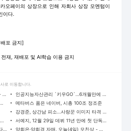
카카오페이의 상장으로 인해 자회사 상장 모멘텀이
인이다.
 재배포 금지]
 무단 전재, 재배포 및 AI학습 이용 금지
론사로 이동합니다.
코로나니까, 저렴하니까, 유료회원이니까 더 샀다 [자이앤트월드]
인공지능자산관리 `키우GO`…6개월만에 설계 10만건 돌풍
LS그룹, 사모펀드 손잡고 15조 전력장치 시장 공략
메타버스 품은 네이버, 시총 100조 정조준
강경준, 상간남 피소…사랑꾼 이미지 타격 [MK픽] - 스타투데이
AI가 실시간으로 가격도 바꾼다…아마존·우버 성공 뒤엔 ‘다이내믹 프라이싱’- 매경ECONOMY
서예지, 12월 29일 데뷔 11년 만에 첫 단독 팬미팅 개최 [공식] - MK스포츠
이찬원, 이태원 참사에 "노래 못해요" 했다가 봉변 당했다 - 스타투데이
양희은·양희경 자매, 오늘(4일) 모친상 - 스타투데이