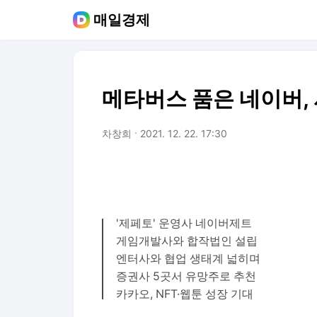
매일경제
메타버스 품은 네이버, 
차창희
2021. 12. 22. 17:30
'제페토' 운영사 네이버제트
게임개발사와 합작법인 설립
엔터사와 협업 생태계 넓히며
증권사 5곳서 유망주로 추천
카카오, NFT·웹툰 성장 기대