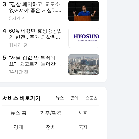
3
“경찰 폐지하고, 교도소
없어져야 좋은 세상”…프
란체스카 홍 과거 발언
5시간 전
도 논란 [이번주인공]
4
60% 빠졌던 효성중공업
의 반전…주가 되살린
‘12조 수주’의 힘 [이주
11시간 전
의 Bull기둥]
5
“서울 집값 안 부러워
요”…숨고르기 들어간 사
이 ‘훨훨’ 나는 이 동네
14시간 전
서비스 바로가기
뉴스
연예
스포츠
뉴스 홈
기후/환경
사회
경제
정치
국제