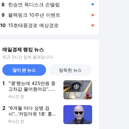
8
한승연 목디스크 손떨림
,하락
9
블랙핑크 10주년 이벤트
,신규
10
15호태풍경로 예상경로
,신규
매일경제 랭킹 뉴스
최근 3시간 집계 결과입니다.
많이 본 뉴스
탐독한 뉴스
1
“‘콩’했는데 425만원 중
고차값 물어줬어요”…내
달 나이롱 환자 검토제
4시간 전
도입
2
“6개월 마다 성병 검
사”…‘커밍아웃 1호’ 홍석
천, HIV·에이즈 예방 중
9시간 전
요성 강조