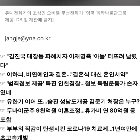
휴대전화기의 조상인 오비텔 무선전화기 [영국 과학박물관그룹
제공. DB 및 재판매 금지]
jangje@yna.co.kr
☞
"김진국 대장동 파헤치자 이재명측 '아들' 터뜨려 날렸
다"
☞
이하늬, 비연예인과 결혼…"결혼식 대신 혼인서약"
☞
'범죄첩보 제공' 특진 인천경찰…첩보 독립운동가 손자
였네
☞
유한기 이어 또…숨진 성남도개공 김문기 처장은 누구?
☞
두바이군주 9천억원 이혼조정…휴가비 연 80억원 등
포함
☞
부부의 직감이 탄생시킨 코로나19 치료제…1년여만에
초고속개발