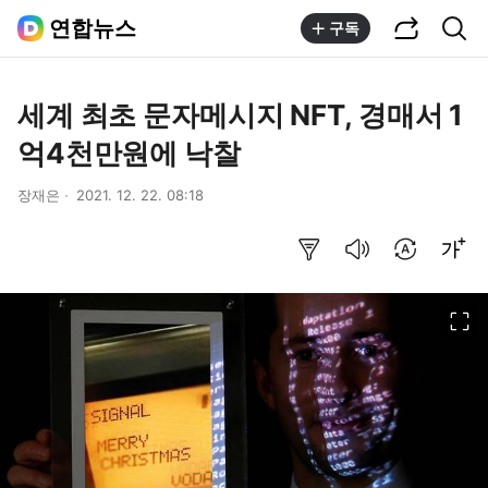
공유하기
통합검색
연합뉴스
구독
세계 최초 문자메시지 NFT, 경매서 1
억4천만원에 낙찰
장재은
2021. 12. 22. 08:18
요약보기
음성으로 듣기
번역 설정
글씨크기 조절하기
이미지 크게 보기