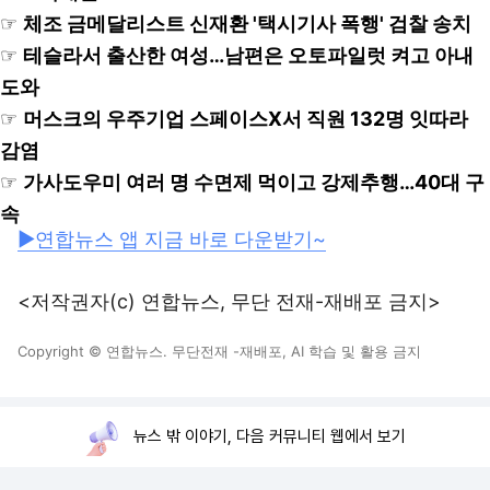
☞
체조 금메달리스트 신재환 '택시기사 폭행' 검찰 송치
☞
테슬라서 출산한 여성…남편은 오토파일럿 켜고 아내
도와
☞
머스크의 우주기업 스페이스X서 직원 132명 잇따라
감염
☞
가사도우미 여러 명 수면제 먹이고 강제추행…40대 구
속
▶연합뉴스 앱 지금 바로 다운받기~
<저작권자(c) 연합뉴스, 무단 전재-재배포 금지>
Copyright © 연합뉴스. 무단전재 -재배포, AI 학습 및 활용 금지
뉴스 밖 이야기, 다음 커뮤니티 웹에서 보기