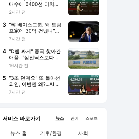
5
"3조 던져요" 또 돌아선
외인, 이번엔 왜?...AI 투
심 '이 회사'에 달렸다
7시간 전
서비스 바로가기
뉴스
연예
스포츠
뉴스 홈
기후/환경
사회
경제
정치
국제
문화
IT/과학
인물
지식/칼럼
연재
배열설명서