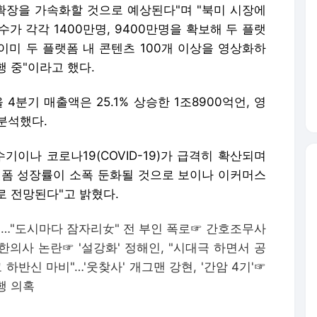
 확장을 가속화할 것으로 예상된다"며 "북미 시장에
가 각각 1400만명, 9400만명을 확보해 두 플랫
이미 두 플랫폼 내 콘텐츠 100개 이상을 영상화하
 중"이라고 했다.
4분기 매출액은 25.1% 상승한 1조8900억언, 영
 분석했다.
기이나 코로나19(COVID-19)가 급격히 확산되며
랫폼 성장률이 소폭 둔화될 것으로 보이나 이커머스
로 전망된다"고 밝혔다.
선배…"도시마다 잠자리女" 전 부인 폭로
☞
간호조무사
 한의사 논란
☞
'설강화' 정해인, "시대극 하면서 공
 하반신 마비"…'웃찾사' 개그맨 강현, '간암 4기'
☞
폭행 의혹