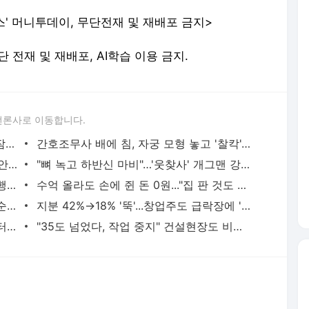
스' 머니투데이, 무단전재 및 재배포 금지>
. 무단 전재 및 재배포, AI학습 이용 금지.
언론사로 이동합니다.
'색, 계'서 탕웨이 대학 선배…"도시마다 잠자리女" 전 부인 폭로 - 머니투데이
간호조무사 배에 침, 자궁 모형 놓고 '찰칵'…홍보한 한의사 논란 - 머니투데이
'설강화' 정해인, "시대극 하면서 공부도 안 하나" 비판 나온 이유 - 머니투데이
"뼈 녹고 하반신 마비"…'웃찾사' 개그맨 강현, '간암 4기' 투병 - 머니투데이
'섹스 앤 더 시티' 男배우, 여성 3명 성폭행 의혹…"아내 화났다" - 머니투데이
수억 올라도 손에 쥔 돈 0원..."집 판 것도 아닌데" 1주택자 불만 터졌다 - 머니투데이
"공무원 박봉 아니야?" 통장 보니 반전...순자산 '10억' 30대, 비결은 - 머니투데이
지분 42%→18% '뚝'...창업주도 급락장에 '반대매매' 폭탄 - 머니투데이
코스피, 외인·기관 저가 매수에 6400선 터치… 삼전닉스도 상승 - 머니투데이
"35도 넘었다, 작업 중지" 건설현장도 비상...근무시간도 바꿨다 - 머니투데이