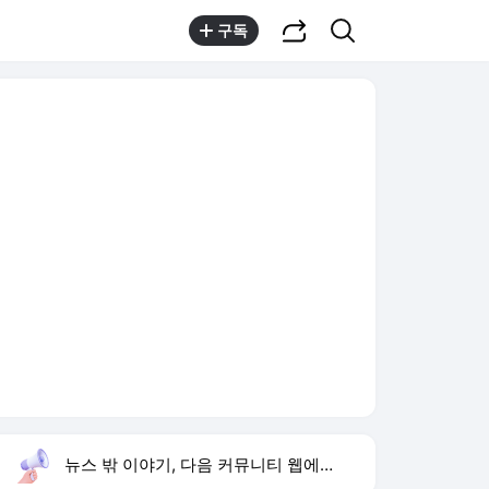
공유하기
검색
구독
뉴스 밖 이야기, 다음 커뮤니티 웹에서 보기
실시간 트렌드
오늘 2:44 기준
툴팁보기
1
김규원 근육병 학생 미담
,신규
2
하영 증조부 고종 진료
,상승
3
손서연 U-17 여자배구 승리
,신규
4
입추
,신규
5
유병호 구속기소
,신규