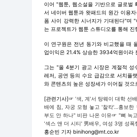
이어 "웹툰, 웹소설을 기반으로 글로벌
서 네이버 웹툰과 왓패드의 원간 이용자수
폼 사이 강력한 시너지가 기대된다"며 "
는 프로젝트가 웹툰 스튜디오를 통해 진행
이 연구원은 전년 동기와 비교했을 때 올 
업이익은 21.4% 상승한 3934억원이라
그는 "올 4분기 광고 시장은 계절적 성수
레저, 공연 등의 수요 급감으로 서치플
와 콘텐츠의 높은 성장세가 이어질 것으
[관련기사]☞
'색, 계'서 탕웨이 대학 
배에 침, 자궁 모형 놓고 '찰칵'…홍보한
부도 안 하나" 비판 나온 이유
☞
"뼈 녹고
'섹스 앤 더 시티' 男배우, 여성 3명 성
홍순빈 기자 binihong@mt.co.kr