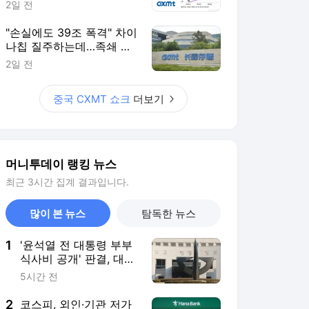
최근 3시간 집계 결과입니다.
많이 본 뉴스
탐독한 뉴스
1
'윤석열 전 대통령 부부
식사비 공개' 판결, 대법
파기환송…"이관 자료"
5시간 전
2
코스피, 외인·기관 저가
매수에 6400선 터치…
삼전닉스도 상승
2시간 전
3
"韓 베이스그룹, 왜 트럼
프家에 30억 건넸나"…
美민주당 뇌물의혹 조사
7시간 전
4
"D램 싸게" 중국 찾아간
애플..."삼전닉스보다 더
줘" 요구에 계약 무산
16시간 전