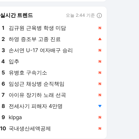
6
임성근 채상병 순직책임
,신규
7
아이유 장기하 노래 선곡
,신규
8
전세사기 피해자 4만명
,하락
9
klpga
,신규
10
국내생산세액공제
,신규
머니투데이
PICK
중국 CXMT 쇼크
용산공원 주택공급
2026 세제개편안
증시 흔드는 3중 쏠림
레버리지 ETF 해법은
"중국은 1년을 2~3년처럼