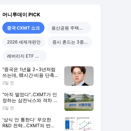
쓰는데, 韓시간·비용 단축
할 정책 시급"
2일 전
"아직 멀었다"..CXMT가 인
정하는 삼전닉스와 격차 들
여다보니
2일 전
'상식 안 통한다' 무모한
R&D 전략…CXMT의 반도
체 축지법
2일 전
"손실에도 39조 폭격" 차이
나칩 질주하는데…족쇄 찬
'삼전닉스' 탄식
2일 전
중국 CXMT 쇼크
더보기
머니투데이 랭킹 뉴스