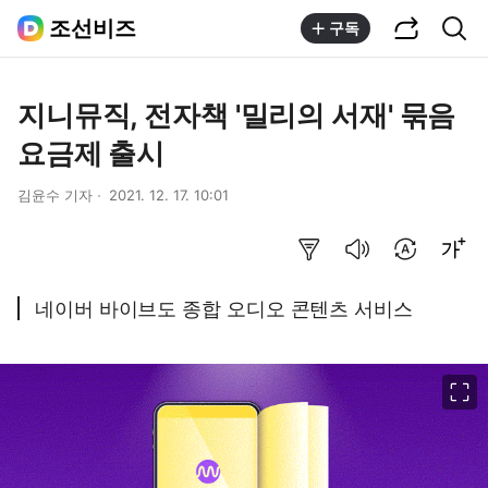
공유하기
통합검색
조선비즈
구독
지니뮤직, 전자책 '밀리의 서재' 묶음
요금제 출시
김윤수 기자
2021. 12. 17. 10:01
요약보기
음성으로 듣기
번역 설정
글씨크기 조절하기
네이버 바이브도 종합 오디오 콘텐츠 서비스
이미지 크게 보기