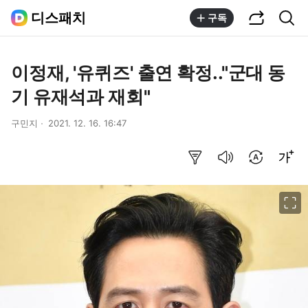
공유하기
통합검색
디스패치
구독
이정재, '유퀴즈' 출연 확정.."군대 동
기 유재석과 재회"
구민지
2021. 12. 16. 16:47
요약보기
음성으로 듣기
번역 설정
글씨크기 조절하기
이미지 크게 보기