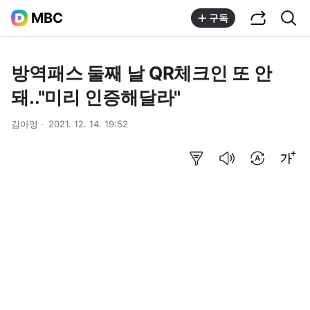
공유하기
통합검색
MBC
구독
방역패스 둘째 날 QR체크인 또 안
돼.."미리 인증해달라"
김아영
2021. 12. 14. 19:52
요약보기
음성으로 듣기
번역 설정
글씨크기 조절하기