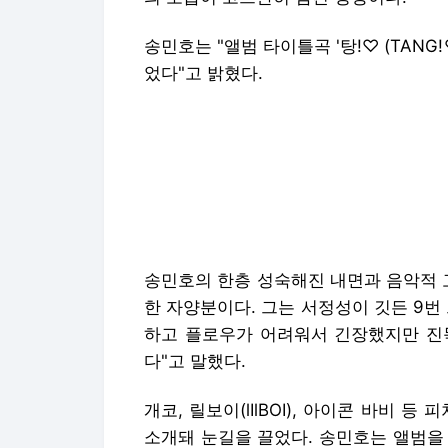
송민호는 "앨범 타이틀곡 '탕!♡ (TAN
었다"고 밝혔다.
송민호의 한층 성숙해진 내면과 음악적 
한 자양분이다. 그는 서정성이 깃든 9번 트
하고 플로우가 어려워서 긴장했지만 진
다"고 말했다.
개코, 릴보이(lIlBOI), 아이콘 바비 
소개돼 눈길을 끌었다. 송민호는 앨범을