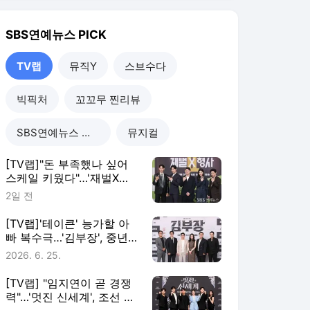
[TV랩]'테이큰' 능가할 아
빠 복수극…'김부장', 중년
의 소지섭X최대훈X윤경호
2026. 6. 25.
가 터뜨릴 액션 카타르시스
[TV랩] "임지연이 곧 경쟁
력"…'멋진 신세계', 조선 악
녀와 악질 재벌의 코믹 로
2026. 5. 7.
맨스
[TV랩]"마성의 내향인들"…
최강록-김도윤 셰프 앞세
운 '식포일러', 미식 예능 판
2026. 4. 21.
도 바꾼다
TV랩
더보기
SBS연예뉴스 랭킹 뉴스
최근 3시간 집계 결과입니다.
많이 본 뉴스