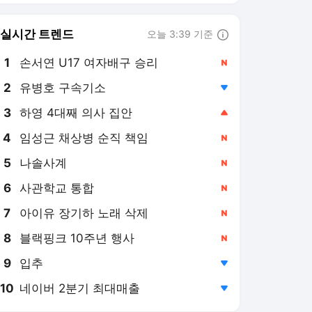
8
블랙핑크 10주년 행사
,신규
9
입추
,하락
10
네이버 2분기 최대매출
,하락
SBS연예뉴스
PICK
TV랩
뮤직Y
스브수다
빅픽처
꼬꼬무 찐리뷰
SBS연예뉴스 단독
뮤지컬
[TV랩]"돈 부족했나 싶어
스케일 키웠다"…'재벌X형
사2', 전용기 타고 돌아온
2일 전
'돈치킨' 안보현