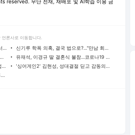
 rights reserved. 무단 전재, 재배포 및 AI학습 이용 금
 언론사로 이동합니다.
휘성, 자숙은 없다...집행유예 기간에 '콘서트 강행'
신기루 학폭 의혹, 결국 법으로?..."만남 회피" vs "공개사과"
, 까까머리로 입대 인사..."몸 건강히 다녀오겠다"
유재석, 이경규 딸 결혼식 불참...코로나19 추가 감염 막았다
'설운도 딸' 이승아, 미성년자 디아크와 럽스타그램?…핑크빛 사진
'싱어게인2' 김현성, 성대결절 딛고 감동의 무대…규현은 '오열'
이정재X오영수, 美 골든글로브 연기상 후보…윤여정 잇는 낭보 기대
서비스 약관/정책