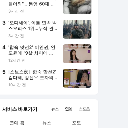
리한 상태" 솔직 고백
서비스 바로가기
뉴스
연예
스포츠
연예 홈
뉴스
포토
TV 편성표
영화
OTT
뮤직차트
루프
연예 채널