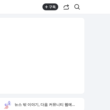
공유하기
검색
구독
뉴스 밖 이야기, 다음 커뮤니티 웹에서 보기
실시간 트렌드
오늘 3:39 기준
툴팁보기
1
손서연 U17 여자배구 승리
,신규
2
유병호 구속기소
,하락
3
하영 4대째 의사 집안
,상승
4
임성근 채상병 순직 책임
,신규
5
나솔사계
,신규
6
사관학교 통합
,신규
7
아이유 장기하 노래 삭제
,신규