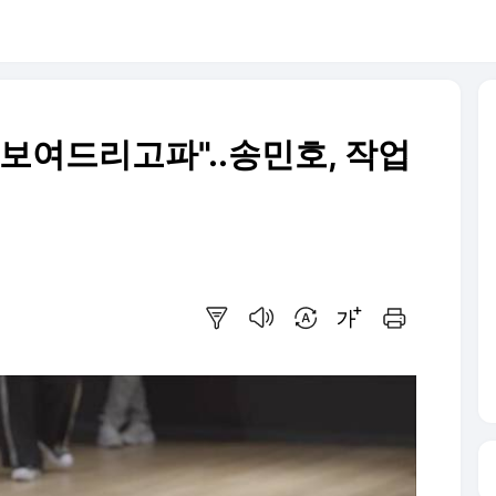
보여드리고파"..송민호, 작업
요약보기
음성으로 듣기
번역 설정
글씨크기 조절하기
인쇄하기