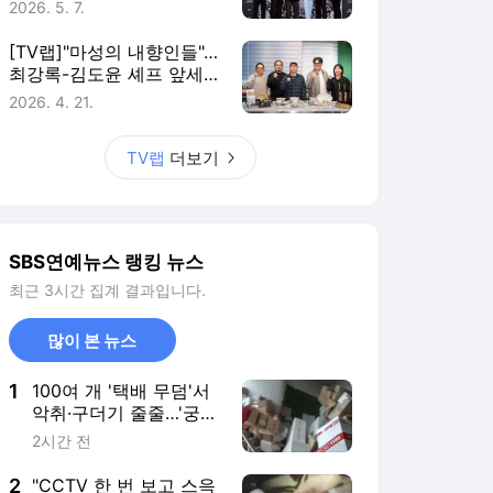
1
100여 개 '택배 무덤'서
악취·구더기 줄줄…'궁금
한이야기Y', 자취 감춘
2시간 전
세입자의 비밀
2
"CCTV 한 번 보고 스윽
들어와"… 통영 60대 여
성 살인범, '그알'서 얼굴
3시간 전
복원 최초 공개
3
'오디세이', 이틀 연속 박
스오피스 1위…누적 관
객 50만 돌파
3시간 전
4
'합숙 맞선2' 이인권, 안
도윤에 "9살 차이에 대
한 부담감 정리 안 돼"
12시간 전
솔직 고백
5
[스브스夜] '합숙 맞선2'
김다혜, 강신우 모자의
'직진 공격'에 "마음 정
10시간 전