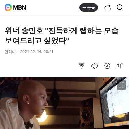
공유하기
통합검색
MBN
구독
위너 송민호 "진득하게 랩하는 모습
보여드리고 싶었다"
안하나
2021. 12. 14. 09:21
요약보기
음성으로 듣기
번역 설정
글씨크기 조절하기
이미지 크게 보기