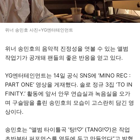
위너 송민호 사진=YG엔터테인먼트
위너 송민호의 음악적 진정성을 엿볼 수 있는 앨범
작업기가 공개돼 팬들의 좋은 반응을 얻고 있다.
YG엔터테인먼트는 14일 공식 SNS에 ‘MINO REC :
PART ONE’ 영상을 게재했다. 솔로 정규 3집 ‘TO IN
FINITY.’ 활동에 앞서 안무 연습실과 녹음실을 오가
며 구슬땀을 흘린 송민호의 모습이 고스란히 담긴 영
상이다.
송민호는 “앨범 타이틀곡 ‘탕!♡’ (TANG!♡)은 작업
초반부터 퍼포먼스를 염두에 두고 만들었다”고 밝혔