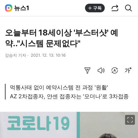
공유하기
통합검색
뉴스1
구독
오늘부터 18세이상 '부스터샷' 예
약.."시스템 문제없다"
강승지 기자
2021. 12. 13. 10:16
요약보기
음성으로 듣기
번역 설정
글씨크기 조절하기
먹통사태 없이 예약시스템 전 과정 '원활'
AZ 2차접종자, 얀센 접종자는 '모더나'로 3차접종
이미지 크게 보기