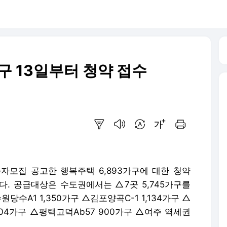
가구 13일부터 청약 접수
요약보기
음성으로 듣기
번역 설정
글씨크기 조절하기
인쇄하기
주자모집 공고한 행복주택 6,893가구에 대한 청약
다. 공급대상은 수도권에서는 △7곳 5,745가구를
당수A1 1,350가구 △김포양곡C-1 1,134가구 △
204가구 △평택고덕Ab57 900가구 △여주 역세권