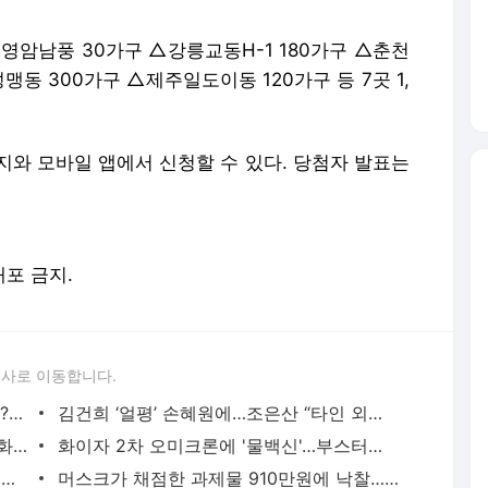
영암남풍 30가구 △강릉교동H-1 180가구 △춘천
맹동 300가구 △제주일도이동 120가구 등 7곳 1,
지와 모바일 앱에서 신청할 수 있다. 당첨자 발표는
배포 금지.
론사로 이동합니다.
‘엄카’ 쓰면 국세청이 다 적발해 과세한다?[도와줘요, 상속증여]
김건희 ‘얼평’ 손혜원에…조은산 “타인 외모 왈가왈부할 자격있나”
'하다 하다 '애정놀이'로 우롱하나'…김정화, 이재명·김혜경 부부 저격
화이자 2차 오미크론에 '물백신'…부스터샷 감염예방효과는 100배
[국정농담] 1만명 확진 대비했다더니 또 '거리 둔다, 협조하라'
머스크가 채점한 과제물 910만원에 낙찰…무슨 멘트 남겼나