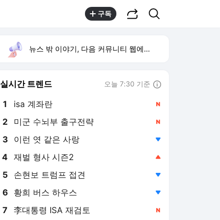
공유하기
검색
구독
뉴스 밖 이야기, 다음 커뮤니티 웹에서 보기
실시간 트렌드
오늘 7:30 기준
툴팁보기
1
isa 계좌란
,신규
3
이런 엿 같은 사랑
,하락
4
재벌 형사 시즌2
,상승
5
손현보 트럼프 접견
,하락
6
황희 버스 하우스
,하락
7
李대통령 ISA 재검토
,신규