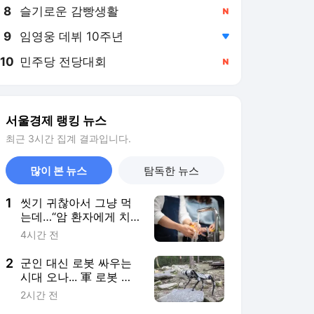
8
슬기로운 감빵생활
,신규
9
임영웅 데뷔 10주년
,하락
10
민주당 전당대회
,신규
서울경제 랭킹 뉴스
최근 3시간 집계 결과입니다.
많이 본 뉴스
탐독한 뉴스
1
씻기 귀찮아서 그냥 먹
는데…“암 환자에게 치
명적” 전문의 경고 나왔
4시간 전
다 [헬시타임]
2
군인 대신 로봇 싸우는
시대 오나... 軍 로봇 지
휘통제시스템 구축 [로
2시간 전
보 인사이트]