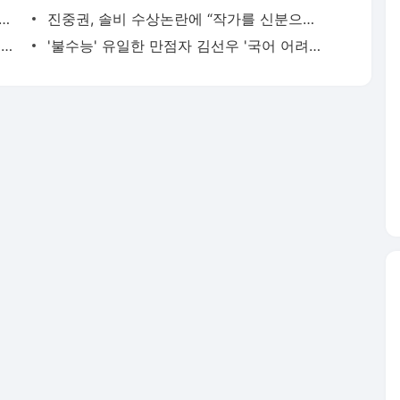
을 사람이 도둑과 한패'… 교수들이 뽑은 올해의 사자성어는?
진중권, 솔비 수상논란에 “작가를 신분으로 이해하니 문제”
10만원 받는 카드 캐시백, 목표치 700억 초과했다
'불수능' 유일한 만점자 김선우 '국어 어려웠는데…'