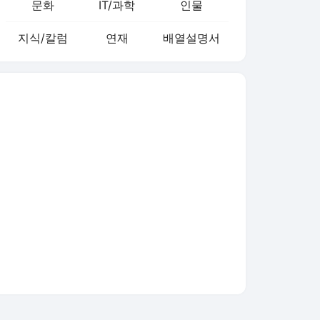
문화
IT/과학
인물
지식/칼럼
연재
배열설명서