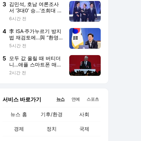
3
김민석, 호남 여론조사
서 ‘3대0’ 승…‘조희대 탄
핵’ 꺼낸 이유는?[데이터
6시간 전
로 본 정치민심]
4
李 ISA·주가누르기 방지
법 재검토에…與 “환영”
vs. 野 “졸속 국정”
5시간 전
5
모두 값 올릴 때 버티더
니…애플 스마트폰 매출,
삼성 3배 달했다
2시간 전
서비스 바로가기
뉴스
연예
스포츠
뉴스 홈
기후/환경
사회
경제
정치
국제