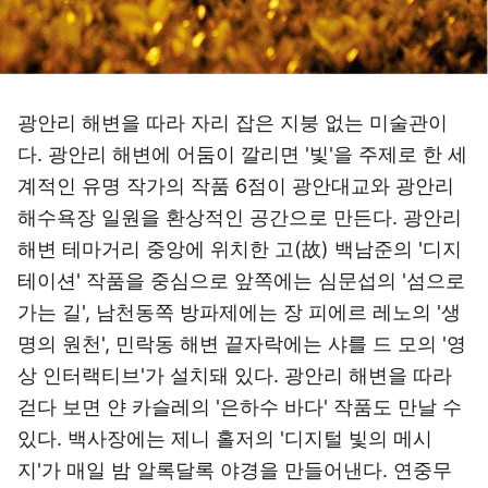
광안리 해변을 따라 자리 잡은 지붕 없는 미술관이
다. 광안리 해변에 어둠이 깔리면 '빛'을 주제로 한 세
계적인 유명 작가의 작품 6점이 광안대교와 광안리
해수욕장 일원을 환상적인 공간으로 만든다. 광안리
해변 테마거리 중앙에 위치한 고(故) 백남준의 '디지
테이션' 작품을 중심으로 앞쪽에는 심문섭의 '섬으로
가는 길', 남천동쪽 방파제에는 장 피에르 레노의 '생
명의 원천', 민락동 해변 끝자락에는 샤를 드 모의 '영
상 인터랙티브'가 설치돼 있다. 광안리 해변을 따라
걷다 보면 얀 카슬레의 '은하수 바다' 작품도 만날 수
있다. 백사장에는 제니 홀저의 '디지털 빛의 메시
지'가 매일 밤 알록달록 야경을 만들어낸다. 연중무