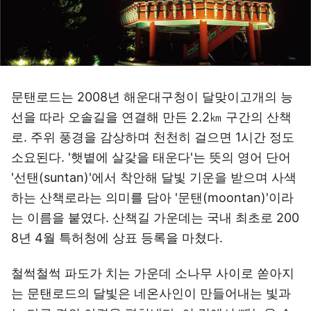
문탠로드는 2008년 해운대구청이 달맞이고개의 능
선을 따라 오솔길을 연결해 만든 2.2㎞ 구간의 산책
로. 주위 풍경을 감상하며 천천히 걸으면 1시간 정도
소요된다. '햇볕에 살갗을 태운다'는 뜻의 영어 단어
'선탠(suntan)'에서 착안해 달빛 기운을 받으며 사색
하는 산책로라는 의미를 담아 '문탠(moontan)'이라
는 이름을 붙였다. 산책길 가운데는 국내 최초로 200
8년 4월 특허청에 상표 등록을 마쳤다.
철썩철썩 파도가 치는 가운데 소나무 사이로 쏟아지
는 문탠로드의 달빛은 네온사인이 만들어내는 빛과