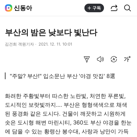
공유하기
통합검색
신동아
구독
부산의 밤은 낮보다 빛난다
김건희 객원기자
2021. 12. 11. 10:01
요약보기
음성으로 듣기
번역 설정
글씨크기 조절하기
"주말? 부산!" 입소문난 부산 '야경 맛집' 8選
화려한 주황빛부터 따스한 노란빛, 처연한 푸른빛,
도시적인 보랏빛까지…. 부산은 형형색색으로 채색
된 풍경화 같은 도시다. 건물이 깨끗하고 시원하게
솟은 도시형 해변 마린시티, 360도 부산 야경을 한눈
에 담을 수 있는 황령산 봉수대, 사랑과 낭만이 가득