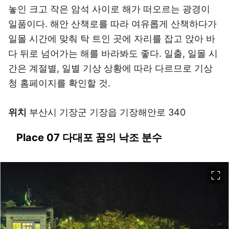
놓인 크고 작은 암석 사이로 해가 떠오르는 광경이
일품이다. 해안 산책로를 따라 여유롭게 산책하다가
일몰 시간에 맞춰 탁 트인 곳에 자리를 잡고 앉아 바
다 뒤로 넘어가는 해를 바라봐도 좋다. 일출, 일몰 시
간은 계절별, 일별 기상 상황에 따라 다르므로 기상
청 홈페이지를 확인할 것.
위치
부산시 기장군 기장읍 기장해안로 340
Place 07 다대포 꿈의 낙조 분수
이미지 크게 보기