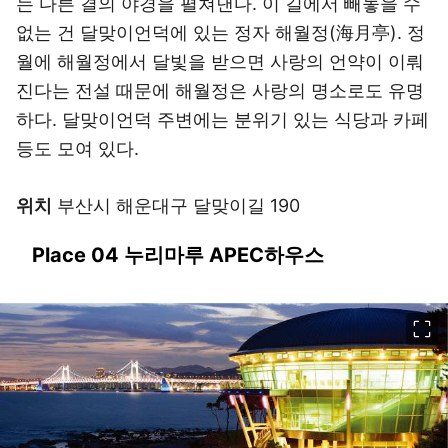
는 다른 결의 야경을 펼쳐낸다. 이 길에서 빼놓을 수
없는 건 달맞이언덕에 있는 정자 해월정(海月亭). 정
월에 해월정에서 달빛을 받으면 사랑의 언약이 이뤄
진다는 전설 때문에 해월정은 사랑의 명소로도 유명
하다. 달맞이언덕 주변에는 분위기 있는 식당과 카페
등도 모여 있다.
위치
부산시 해운대구 달맞이길 190
Place 04 누리마루 APEC하우스
이미지 크게 보기