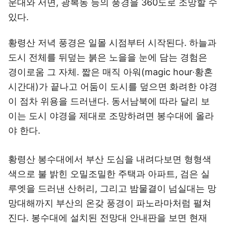
운대와 서면, 광복동 등의 풍경을 360도로 조망할 수
있다.
황령산 저녁 풍경은 일몰 시점부터 시작된다. 하늘과
도시 전체를 뒤덮는 붉은 노을을 눈에 담는 경험은
경이로움 그 자체. 짧은 매직 아워(magic hour·황혼
시간대)가 끝나고 어둠이 도시를 덮으면 화려한 야경
이 점차 위용을 드러낸다. 동서남북에 따라 달리 보
이는 도시 야경을 제대로 조망하려면 봉수대에 올라
야 한다.
황령산 봉수대에서 부산 도심을 내려다보면 형형색
색으로 불 밝힌 오밀조밀한 주택과 아파트, 검은 실
루엣을 드러낸 산허리, 그리고 밤물결이 넘실대는 망
망대해까지 부산의 온갖 풍경이 파노라마처럼 펼쳐
진다. 봉수대에 설치된 전망대 안내판을 보면 현재