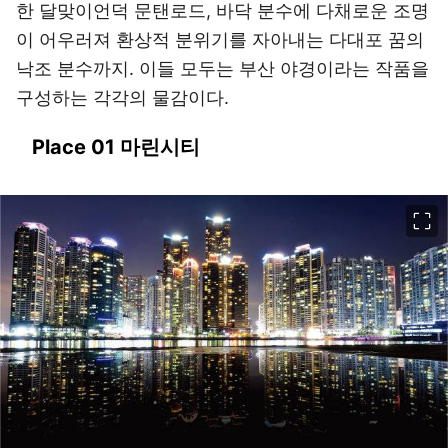
한 달맞이언덕 문탠로드, 바닥 분수에 다채로운 조명
이 어우러져 환상적 분위기를 자아내는 다대포 꿈의
낙조 분수까지. 이들 모두는 부산 야경이라는 작품을
구성하는 각각의 물감이다.
Place 01 마린시티
이미지 크게 보기