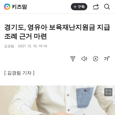
공유하기
통합검색
키즈맘
구독
경기도, 영유아 보육재난지원금 지급
조례 근거 마련
김경림
2021. 12. 10. 15:14
요약보기
음성으로 듣기
번역 설정
글씨크기 조절하기
[ 김경림 기자 ]
이미지 크게 보기