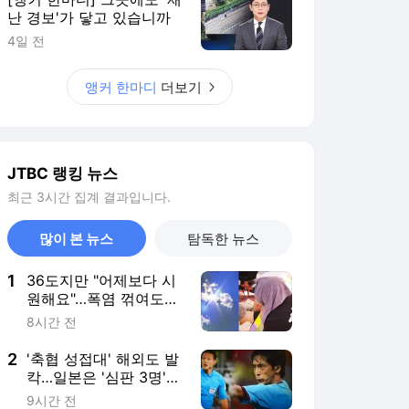
많이 본 뉴스
탐독한 뉴스
1
36도지만 "어제보다 시
원해요"…폭염 꺾여도
무더위 계속
8시간 전
2
'축협 성접대' 해외도 발
칵…일본은 '심판 3명'
실명 공개
9시간 전
3
휘청거리다 인도로 '돌
진'…버스 운전자 "브레
이크 작동 안 해"
7시간 전
4
'전쟁 청구서' 책임 돌린
트럼프…공화당 '경제 우
위' 흔들
7시간 전
5
오세훈 '용산공원 공급
후보지' 재차 반대…여야
책임 공방
8시간 전