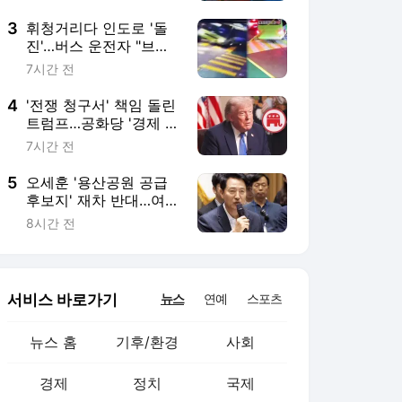
서비스 바로가기
뉴스
연예
스포츠
뉴스 홈
기후/환경
사회
경제
정치
국제
문화
IT/과학
인물
지식/칼럼
연재
배열설명서