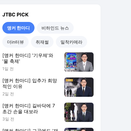
[앵커 한마디] 입추가 희망
적인 이유
2일 전
[앵커 한마디] 길바닥에 7
초간 손을 대보라
3일 전
[앵커 한마디] 그곳에도 '재
난 경보'가 닿고 있습니까
4일 전
앵커 한마디
더보기
JTBC 랭킹 뉴스
최근 3시간 집계 결과입니다.