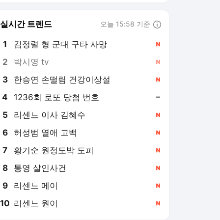
6
허성범 열애 고백
,신규
7
황기순 원정도박 도피
,신규
8
통영 살인사건
,신규
9
리센느 메이
,신규
10
리센느 원이
,신규
JTBC
PICK
앵커 한마디
비하인드 뉴스
더in터뷰
취재썰
밀착카메라
[앵커 한마디] '기우제'와
'물 축제'
1일 전