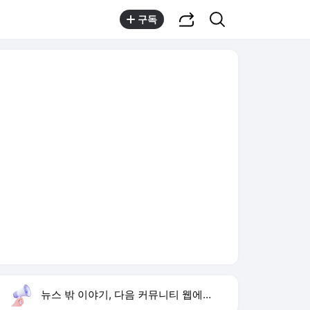
공유하기
검색
구독
뉴스 밖 이야기, 다음 커뮤니티 웹에서 보기
실시간 트렌드
오늘 15:58 기준
툴팁보기
1
김정렬 형 군대 구타 사망
,신규
2
박시영 tv
,신규
3
한승연 손떨림 건강이상설
,신규
4
1236회 로또 당첨 번호
,유지
5
리센느 이사 김혜수
,신규