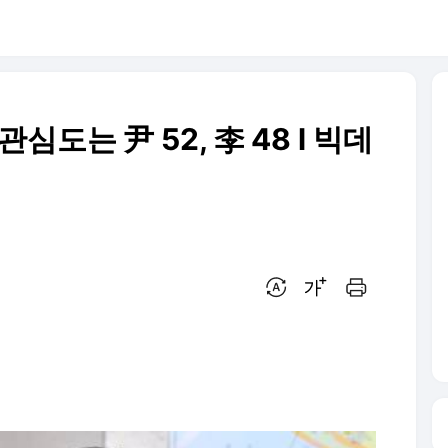
.관심도는 尹 52, 李 48 l 빅데
번역 설정
글씨크기 조절하기
인쇄하기