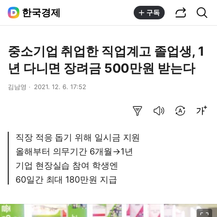
공유하기
통합검색
한국경제
구독
중소기업 취업한 직업계고 졸업생, 1
년 다니면 장려금 500만원 받는다
김남영
2021. 12. 6. 17:52
요약보기
음성으로 듣기
번역 설정
글씨크기 조절하기
직장 적응 돕기 위해 일시금 지원
올해부터 의무기간 6개월→1년
기업 현장실습 참여 학생엔
60일간 최대 180만원 지급
이미지 크게 보기