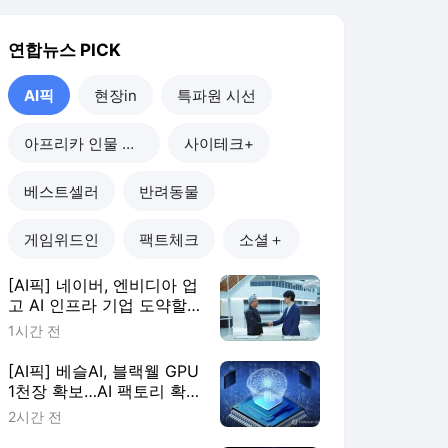
[AI픽] 네이버, 엔비디아 업
고 AI 인프라 기업 도약할
까
1시간 전
[AI픽] 베슬AI, 블랙웰 GPU
1천장 확보…AI 팩토리 확
장
2시간 전
[AI픽] "GPU 많다고 능사
아냐"…AI 인프라, 운영 효
율이 판가름
3시간 전
[AI픽] 카카오, 정부 AI 에
이전트 마켓플레이스 구축
한다
1일 전
AI픽
더보기