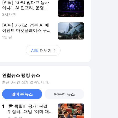
연합뉴스 랭킹 뉴스
최근 3시간 집계 결과입니다.
많이 본 뉴스
탐독한 뉴스
1
'尹 특활비 공개' 판결
뒤집혀…대법 "이미 대
통령기록관 이관"
6시간 전
2
트럼프, '원정출산 아기
에 美시민권 부여 금지'
행정명령 서명(종합)
5시간 전
3
[특파원 시선] '신의 직
장'이었는데…지정학적
격변에 몸살앓는 EU집
2시간 전
행위
4
美민주, 트럼프 측에 30
억원 건넨 韓기업 정조