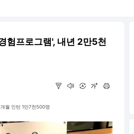
경험프로그램', 내년 2만5천
요약보기
음성으로 듣기
번역 설정
글씨크기 조절하기
인쇄하기
3개월 인턴 1만7천500명