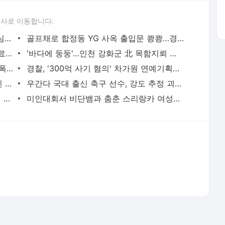
론사로 이동합니다.
성접대 경기서 한국 '무패'…한일월드컵 심판매수설 재점화될 듯 | 연합뉴스
골프채로 합정동 YG 사옥 출입문 쾅쾅…경찰, 20대 여성 체포 | 연합뉴스
배우 이신영, 조용히 입대…"신병훈련 수료, 군 생활 집중" | 연합뉴스
'바다에 둥둥'…인천 강화군 北 목함지뢰 주의보 | 연합뉴스
얼마나 심하게 때렸길래…길거리서 지인폭행 50대 살인미수 혐의 | 연합뉴스
경찰, '300억 사기 혐의' 차가원 연예기획사 대표 구속송치 | 연합뉴스
'당근'에서 구한 20대 가사도우미, 의뢰인 모친 유품 훔쳐가 | 연합뉴스
우간다 국대 출신 축구 선수, 강도 추정 괴한에 피살 | 연합뉴스
美민주, 트럼프 측에 30억원 건넨 韓기업 정조준…"잠재적 뇌물" | 연합뉴스
미인대회서 비단뱀과 춤춘 스리랑카 여성…동물학대 벌금형 | 연합뉴스
서비스 약관/정책
 글쓴이에 있으며, Daum의 입장과 다를 수 있습니다.