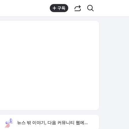
공유하기
검색
구독
뉴스 밖 이야기, 다음 커뮤니티 웹에서 보기
실시간 트렌드
오늘 3:39 기준
툴팁보기
1
손서연 U17 여자배구 승리
,신규
2
유병호 구속기소
,하락
3
하영 4대째 의사 집안
,상승
4
임성근 채상병 순직 책임
,신규
5
나솔사계
,신규