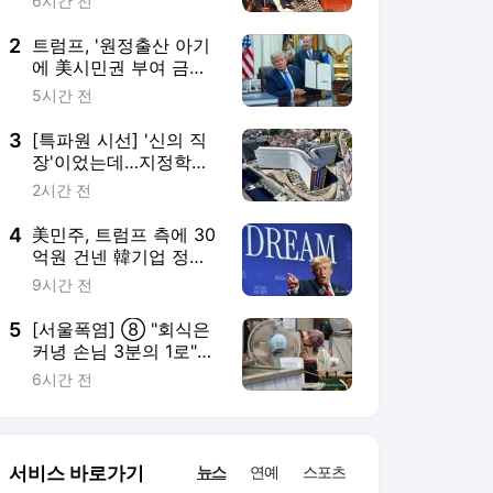
준…"잠재적 뇌물"
9시간 전
5
[서울폭염] ⑧ "회식은
커녕 손님 3분의 1로"…
외식 줄고 배달늘어
6시간 전
서비스 바로가기
뉴스
연예
스포츠
뉴스 홈
기후/환경
사회
경제
정치
국제
문화
IT/과학
인물
지식/칼럼
연재
배열설명서