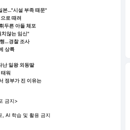
일본…"시설 부족 때문"
먹으로 때려
 휘두른 아들 체포
원치않는 임신"
폭행…경찰 조사
에 상륙
타난 일왕 외동딸
 태워
서 정부가 진 이유는
포 금지>
포, AI 학습 및 활용 금지