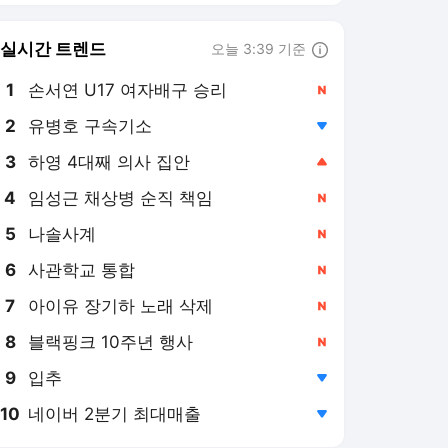
6
사관학교 통합
,신규
7
아이유 장기하 노래 삭제
,신규
8
블랙핑크 10주년 행사
,신규
9
입추
,하락
10
네이버 2분기 최대매출
,하락
연합뉴스
PICK
AI픽
현장in
특파원 시선
아프리카 인물 열전
사이테크+
베스트셀러
반려동물
게임위드인
팩트체크
소셜＋