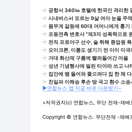
☞
공항서 340㎞ 호텔에 한국인 격리한 
☞
시내버스서 모르는 9살 여아 눈을 주
☞
몸무게 갈등에 60대 어머니에게 흉기
☞
조동연측 변호사 "제3자 성폭력으로 
☞
전직 프로야구 선수, 술 취해 종업원 
☞
오미크론, 이름도 생기기 전 이미 미국
☞
거대 화산재 구름에 빨려들어간 마을
☞
성년 기념행사에 빌린 티아라 쓰고 나
☞
집안에 뱀 들어와 쫓으려다 집 한 채 다
☞
친일파 이해승 후손 땅 국고 환수 소송
▶연합뉴스 앱 지금 바로 다운받기~
<저작권자(c) 연합뉴스, 무단 전재-재배
Copyright © 연합뉴스. 무단전재 -재배