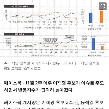
이미지 크게 보기
▲ 이재명-윤석열 페이스북 게시량(위 그래프)과 이재명-윤석열
PIS. 그래프=스피치로그
페이스북 - 11월 2주 이후 이재명 후보가 이슈를 주도
하면서 반응지수가 급격히 높아졌다
페이스북 게시량은 이재명 후보 225건, 윤석열 후보