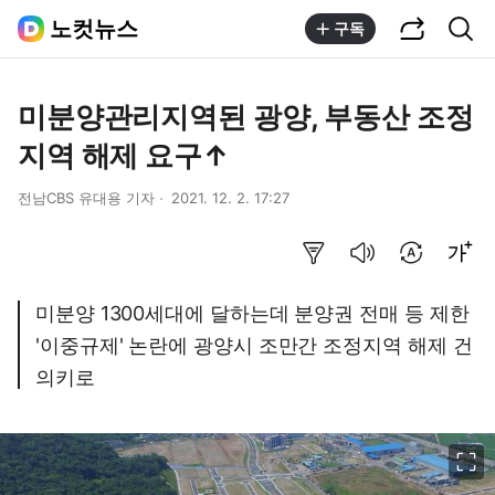
공유하기
통합검색
노컷뉴스
구독
미분양관리지역된 광양, 부동산 조정
지역 해제 요구↑
전남CBS 유대용 기자
2021. 12. 2. 17:27
요약보기
음성으로 듣기
번역 설정
글씨크기 조절하기
미분양 1300세대에 달하는데 분양권 전매 등 제한
'이중규제' 논란에 광양시 조만간 조정지역 해제 건
의키로
이미지 크게 보기