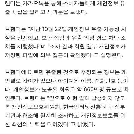
랜디는 카카오톡을 통해 소비자들에게 개인정보 유
출 사실을 알리고 사과문을 보냈다.
브랜디는 "지난 10월 22일 개인정보 유출 가능성 사
실을 인지했고, 보안 점검과 유출 의심 경로 차단 조
치를 시행했다"며 "조사 결과 회원 일부 개인정보가
저장된 파일에 외부 접근이 확인됐다"고 설명했다.
브랜디에 따르면 유출된 것으로 추정되는 정보는 개
인별로 차이가 있으나 아이디와 이름, 전화번호 등이
다. 개인정보가 노출된 회원은 약 660만명 규모로 확
인됐다. 브랜디는 "앞으로 이런 일이 발생하지 않도
록 개인정보보호위원회, 한국인터넷진흥원 등 정부
기관과 협조해 철저히 조사하고 개인정보보호를 위
한 최선의 노력을 다하겠다"고 밝혔다.