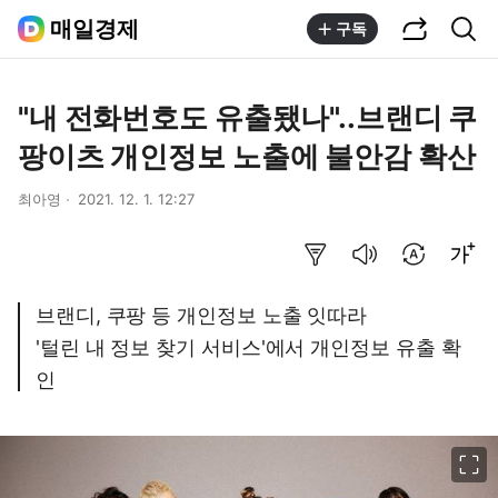
공유하기
통합검색
매일경제
구독
"내 전화번호도 유출됐나"..브랜디 쿠
팡이츠 개인정보 노출에 불안감 확산
최아영
2021. 12. 1. 12:27
요약보기
음성으로 듣기
번역 설정
글씨크기 조절하기
브랜디, 쿠팡 등 개인정보 노출 잇따라
'털린 내 정보 찾기 서비스'에서 개인정보 유출 확
인
이미지 크게 보기