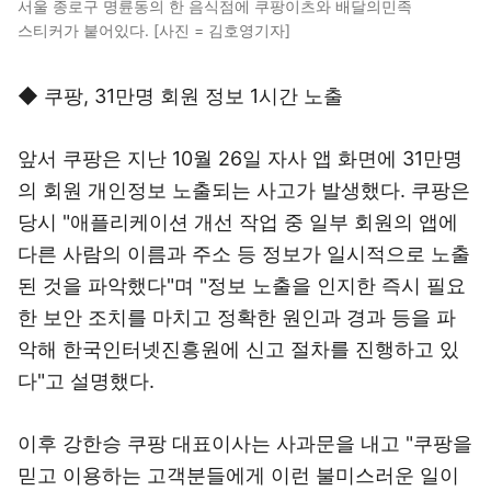
서울 종로구 명륜동의 한 음식점에 쿠팡이츠와 배달의민족
스티커가 붙어있다. [사진 = 김호영기자]
◆ 쿠팡, 31만명 회원 정보 1시간 노출
앞서 쿠팡은 지난 10월 26일 자사 앱 화면에 31만명
의 회원 개인정보 노출되는 사고가 발생했다. 쿠팡은
당시 "애플리케이션 개선 작업 중 일부 회원의 앱에
다른 사람의 이름과 주소 등 정보가 일시적으로 노출
된 것을 파악했다"며 "정보 노출을 인지한 즉시 필요
한 보안 조치를 마치고 정확한 원인과 경과 등을 파
악해 한국인터넷진흥원에 신고 절차를 진행하고 있
다"고 설명했다.
이후 강한승 쿠팡 대표이사는 사과문을 내고 "쿠팡을
믿고 이용하는 고객분들에게 이런 불미스러운 일이