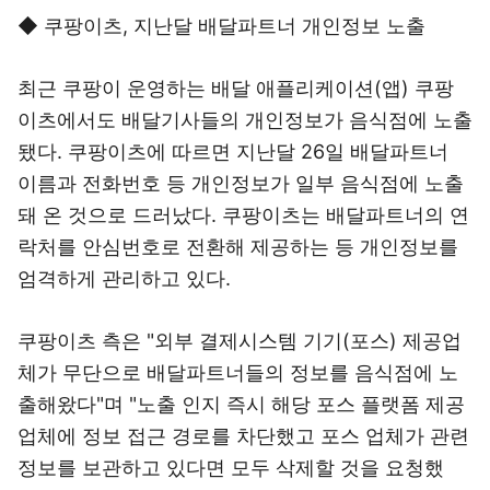
◆ 쿠팡이츠, 지난달 배달파트너 개인정보 노출
최근 쿠팡이 운영하는 배달 애플리케이션(앱) 쿠팡
이츠에서도 배달기사들의 개인정보가 음식점에 노출
됐다. 쿠팡이츠에 따르면 지난달 26일 배달파트너
이름과 전화번호 등 개인정보가 일부 음식점에 노출
돼 온 것으로 드러났다. 쿠팡이츠는 배달파트너의 연
락처를 안심번호로 전환해 제공하는 등 개인정보를
엄격하게 관리하고 있다.
쿠팡이츠 측은 "외부 결제시스템 기기(포스) 제공업
체가 무단으로 배달파트너들의 정보를 음식점에 노
출해왔다"며 "노출 인지 즉시 해당 포스 플랫폼 제공
업체에 정보 접근 경로를 차단했고 포스 업체가 관련
정보를 보관하고 있다면 모두 삭제할 것을 요청했