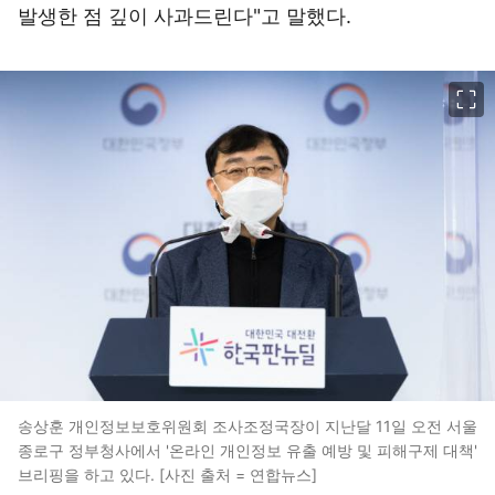
발생한 점 깊이 사과드린다"고 말했다.
이미지 크게 보기
송상훈 개인정보보호위원회 조사조정국장이 지난달 11일 오전 서울
종로구 정부청사에서 '온라인 개인정보 유출 예방 및 피해구제 대책'
브리핑을 하고 있다. [사진 출처 = 연합뉴스]