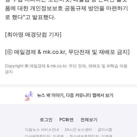
폼에 대한 개인정보보호 공동규제 방안을 마련하기
로 했다"고 발표했다.
[최아영 매경닷컴 기자]
[ⓒ 매일경제 & mk.co.kr, 무단전재 및 재배포 금지]
Copyright © 매일경제 & mk.co.kr. 무단 전재, 재배포 및 AI학습 이용
금지
뉴스 밖 이야기, 다음 커뮤니티 웹에서 보기
로그인
PC화면
전체보기
다음뉴스 서비스안내
24시간 뉴스센터
공지사항
기사배열책임자 : 임광욱
청소년보호책임자 : 이호원