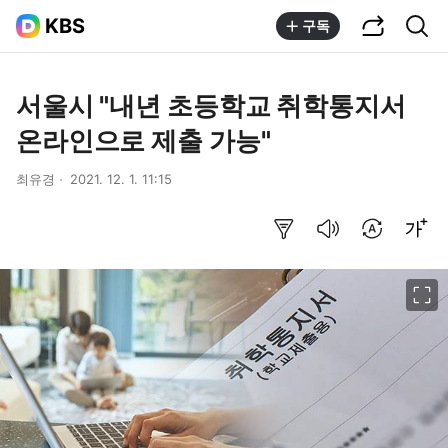
공유하기
통합검색
KBS
구독
서울시 "내년 초등학교 취학통지서
온라인으로 제출 가능"
최유경
2021. 12. 1. 11:15
요약보기
음성으로 듣기
번역 설정
글씨크기 조절하기
이미지 크게 보기