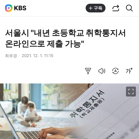
공유하기
통합검색
KBS
구독
서울시 "내년 초등학교 취학통지서
온라인으로 제출 가능"
최유경
2021. 12. 1. 11:15
요약보기
음성으로 듣기
번역 설정
글씨크기 조절하기
이미지 크게 보기