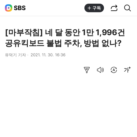
공유하기
통합검색
SBS
구독
[마부작침] 네 달 동안 1만 1,996건
공유킥보드 불법 주차, 방법 없나?
유덕기 기자
2021. 11. 30. 16:36
요약보기
음성으로 듣기
번역 설정
글씨크기 조절하기