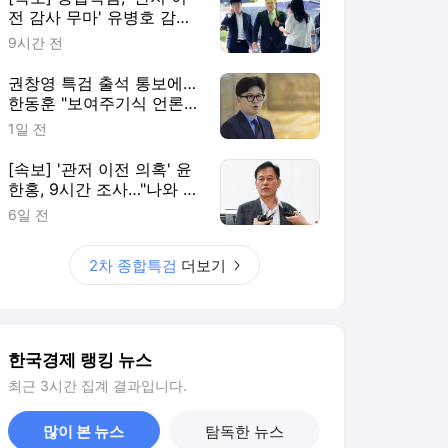
전 감사 무마' 유병호 감사
위원 구속 기소
9시간 전
권창영 특검 출석 통보에…
한동훈 "보여주기식 언론플
레이"
1일 전
[속보] '관저 이전 의혹' 윤
한홍, 9시간 조사…"나와 관
련 없다"
6일 전
2차 종합특검
더보기
한국경제 랭킹 뉴스
최근 3시간 집계 결과입니다.
많이 본 뉴스
탐독한 뉴스