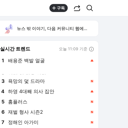
공유하기
검색
구독
뉴스 밖 이야기, 다음 커뮤니티 웹에서 보기
실시간 트렌드
오늘 11:09 기준
툴팁보기
1
배용준 백발 얼굴
,상승
2
이런 엿 같은 사랑
,상승
3
욕망의 덫 드라마
,신규
4
하영 4대째 의사 집안
,상승
5
홈플러스
,신규
6
재벌 형사 시즌2
,신규
7
정해인 아가미
,신규