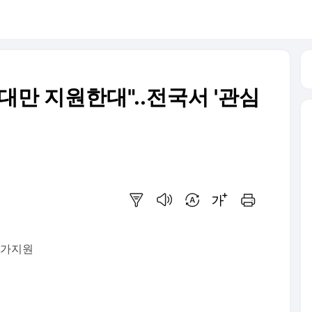
0대만 지원한대"..전국서 '관심
요약보기
음성으로 듣기
번역 설정
글씨크기 조절하기
인쇄하기
추가지원