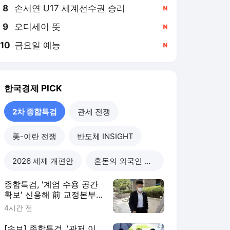
8
손서연 U17 세계선수권 승리
,신규
9
오디세이 뜻
,신규
10
금요일 예능
,신규
한국경제
PICK
2차 종합특검
관세 전쟁
美-이란 전쟁
반도체 INSIGHT
2026 세제 개편안
혼돈의 외국인 고용시장
종합특검, '계엄 수용 공간
확보' 신용해 前 교정본부
장 불구속 기소
4시간 전
[속보] 종합특검, '관저 이