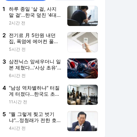
1
하루 종일 '살 걸, 사지
말 걸'…한국 덮친 '4대
블루' 정체
2시간 전
2
전기료 月 5만원 내던
집, 폭염에 에어컨 풀가
동했더니… [프라이스&]
5시간 전
3
삼전닉스 앞세우더니 일
본 제쳤다…'사상 초유'
대역전극 [도쿄나우]
6시간 전
4
"남성 역차별하냐" 터질
게 터졌다…한국도 초긴
장 [도쿄나우]
11시간 전
5
"뭘 그렇게 찢고 벗기
냐"…정청래가 전한 호
남 상인들 반응
4시간 전