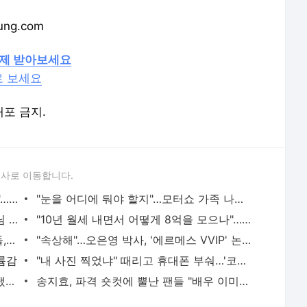
ng.com
경제 받아보세요
로 보세요
배포 금지.
론사로 이동합니다.
"세종에 전기차 보조금 딱 100대 풀린대"…전국서 '관심 집중'
"눈을 어디에 둬야 할지"…모터쇼 가족 나들이 갔다가 민망
"아줌마 군단 12명이 5잔"…온라인에 손님 저격글 올린 카페
"10년 월세 내면서 어떻게 8억을 모으나"…서민들 뿔났다
"젖 먹이자 '미쳤다' 소리 들어"…여배우들, 반기 들었다 [글로벌+]
"속상해"…오은영 박사, '에르메스 VVIP' 논란 입 열었다
륨감
"내 사진 찍었냐" 때리고 휴대폰 부숴…'코빅' 징맨, 경찰 조사
박정민 "제가 '지옥'에서 그렇게 짜증을 냈나요?" (인터뷰)
송지효, 파격 숏컷에 뿔난 팬들 "배우 이미지 중요한데…"