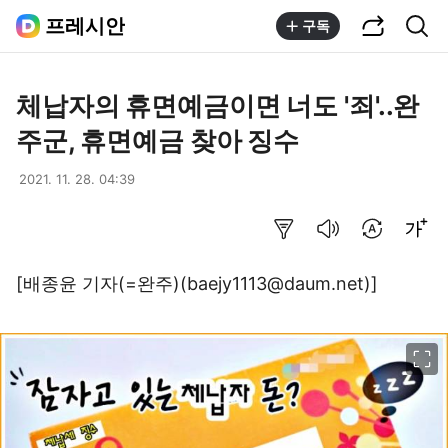
공유하기
통합검색
프레시안
구독
체납자의 휴면예금이면 너도 '죄'..완
주군, 휴면예금 찾아 징수
2021. 11. 28. 04:39
요약보기
음성으로 듣기
번역 설정
글씨크기 조절하기
[배종윤 기자(=완주)(baejy1113@daum.net)]
이미지 크게 보기