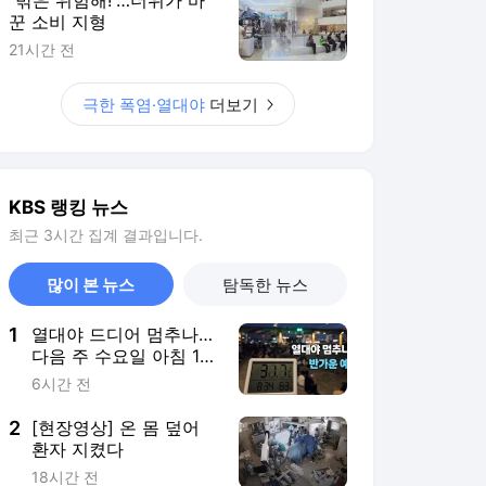
꾼 소비 지형
21시간 전
극한 폭염·열대야
더보기
KBS 랭킹 뉴스
최근 3시간 집계 결과입니다.
많이 본 뉴스
탐독한 뉴스
1
열대야 드디어 멈추나…
다음 주 수요일 아침 19
도?
6시간 전
2
[현장영상] 온 몸 덮어
환자 지켰다
18시간 전