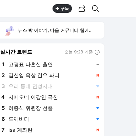
공유하기
검색
구독
뉴스 밖 이야기, 다음 커뮤니티 웹에서 보기
실시간 트렌드
오늘 9:28 기준
툴팁보기
1
고경표 나혼산 출연
,유지
2
김신영 옥상 한우 파티
,신규
3
우리 동네 전성시대
,하락
4
시메오네 이강인 극찬
,신규
5
허종식 위원장 선출
,하락
6
도깨비터
,하락
7
isa 계좌란
,신규