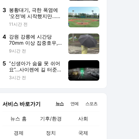
3
봉황대기, 극한 폭염에
‘오전’에 시작했지만…결
국 선수는 탈진
11시간 전
4
강원 강릉에 시간당
70mm 이상 집중호우,
침수 주의
9시간 전
5
“신생아가 숨을 못 쉬어
요”…사이렌에 길 터준
운전자들
3시간 전
서비스 바로가기
뉴스
연예
스포츠
뉴스 홈
기후/환경
사회
경제
정치
국제