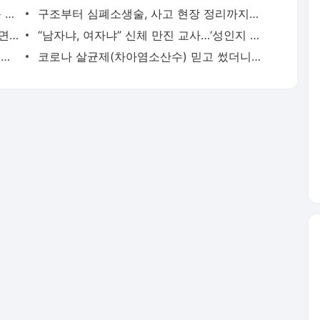
“감독관 착오로 수능 망쳐”…교육청 “잘못 확인, 조치 예정”
구조부터 심폐소생술, 사고 현장 정리까지…시민이 살렸다!
만취 상태로 전동킥보드 탄 봉중근 ‘운전면허 취소’
“남자냐, 여자냐” 신체 만진 교사…‘성인지 감수성’ 부족한 학교
[친절한 경제] ‘일상회복’ 뒤 택시 잡기 어려운 이유는?
코로나 살균제(차아염소산수) 믿고 썼더니만…“함량 미달”