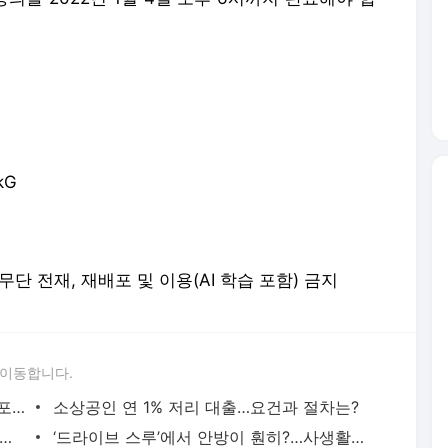
kG
erved. 무단 전재, 재배포 및 이용(AI 학습 포함) 금지
 이동합니다.
전두환 측 “5·18 피해자에 이미 사과…발포명령 한 적 없어”
소상공인 연 1% 저리 대출…요건과 절차는?
부세 고지서 받았나요?”…논란과 주의할 점은?
‘드라이브 스루’에서 안방이 훤히?…사생활 침해 논란