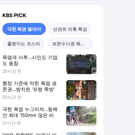
KBS
PICK
극한 폭염·열대야
선관위 의혹 특검
출렁이는 코스피
보완수사권 폐지 진통
폭염과 사투…시민도 기업
도 동참
20시간 전
행정 기준에 막힌 폭염 생
존권…방치된 ‘유령 쪽방’
20시간 전
극한 폭염 누그러져…동해
안 최대 150mm 많은 비
21시간 전
“밖은 위험해!”…더위가 바