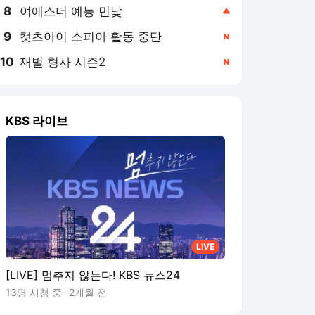
8
여에스더 예능 민낯
,상승
9
캣츠아이 소피아 활동 중단
,신규
10
재벌 형사 시즌2
,신규
KBS 라이브
LIVE
[LIVE] 멈추지 않는다! KBS 뉴스24
13명 시청 중
2개월 전