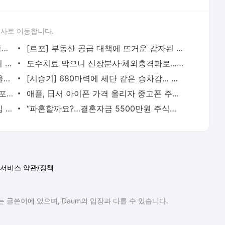
론사로 이동합니다.
압구정현대, 직접 증여가 매각 후 현금 증여보다 세금 7억 덜 낸다…계산기 두드리는 강남 고령
[르포] 부동산 공급 대책에 뜨거운 감자된 ‘용산공원’… 시민들은 “녹지 지켜야”
[인터뷰] 美 DARPA AI 사이버 챌린지 1위 이끈 김태수 마이크로소프트 부사장 “AI 모델보다 중요한
도수치료 막으니 신장분사·체외충격파로… 비급여 ‘풍선효과’
박리다매 한계 부딪혔나… 국내선 가격 올리고 해외로 향하는 저가커피
[시승기] 680마력에 세단 같은 승차감… 볼보 전기 SUV ‘EX90’
‘음악 앱’이 넷플릭스와 어깨 나란히… 스포티파이 유료 이용자 3억 돌파 비결은
애플, 日서 아이폰 가격 올리자 중고폰 주문량 2배 껑충… 리퍼폰 패널은 신제품용 추월
[줌인] 호르무즈 서명 앞두고 이란 리더십 증발… 최고지도자 잠행·대통령 사임설
“파혼할까요?…결혼자금 5500만원 주식으로 날린 예비신부
서비스 약관/정책
 글쓴이에 있으며, Daum의 입장과 다를 수 있습니다.