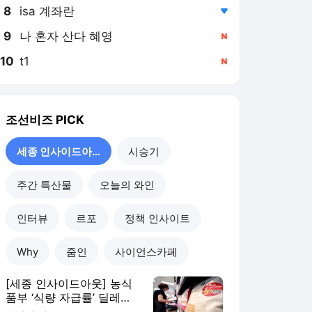
8
isa 계좌란
,하락
9
나 혼자 산다 혜영
,신규
10
t1
,신규
조선비즈
PICK
세종 인사이드아웃
시승기
주간 특산물
오늘의 와인
인터뷰
르포
정책 인사이트
Why
줌인
사이언스카페
[세종 인사이드아웃] 농식
품부 ‘식량 자급률’ 딜레
마... “5년 마다 찾아오는 고