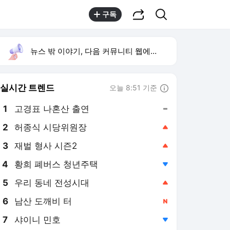
공유하기
검색
구독
뉴스 밖 이야기, 다음 커뮤니티 웹에서 보기
실시간 트렌드
오늘 8:51 기준
툴팁보기
1
고경표 나혼산 출연
,유지
2
허종식 시당위원장
,상승
3
재벌 형사 시즌2
,상승
4
황희 폐버스 청년주택
,하락
5
우리 동네 전성시대
,상승
6
남산 도깨비 터
,신규
7
샤이니 민호
,하락