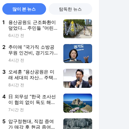
많이 본 뉴스
탐독한 뉴스
1
용산공원도 근조화환이
덮었다… 주민들 “어린
이정원에 주택 안 돼”
6시간 전
2
추미애 “국가직 소방공
무원 인건비, 경기도가 1
조원 이상 부담… 재정
4시간 전
개혁 시급”
3
오세훈 “용산공원은 미
래 세대의 자산… 주택
건설, 지속 가능한 정책
8시간 전
아냐”
4
日 외무성 “한국 조사선
이 협의 없이 독도 해양
조사… 외교 라인 통해
7시간 전
항의”
5
압구정현대, 직접 증여
가 매각 후 현금 증여보