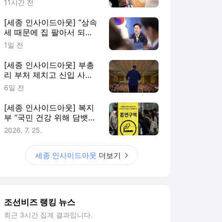
11시간 전
민”
[세종 인사이드아웃] “상속
세 때문에 집 팔아서 되겠
냐” 李 약속한 ‘공제 확대’
1일 전
도입 불발
[세종 인사이드아웃] 부총
리 부처 제치고 신입 사무
관 대거 받는 공정위… ‘경
6일 전
제 검찰’ 몸집 키운다
[세종 인사이드아웃] 복지
부 “국민 건강 위해 담뱃값
올려야” VS 재경부 “물가
2026. 7. 25.
부담이 있어서…”
세종 인사이드아웃
더보기
조선비즈 랭킹 뉴스
최근 3시간 집계 결과입니다.