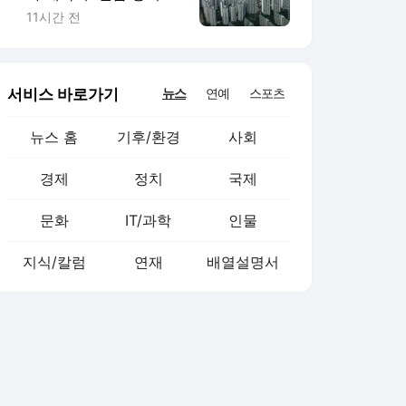
다 세금 7억 덜 낸다…계
11시간 전
산기 두드리는 강남 고
령층
서비스 바로가기
뉴스
연예
스포츠
뉴스 홈
기후/환경
사회
경제
정치
국제
문화
IT/과학
인물
지식/칼럼
연재
배열설명서